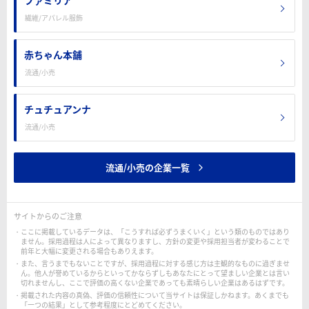
繊維/アパレル服飾
赤ちゃん本舗
流通/小売
チュチュアンナ
流通/小売
流通/小売の企業一覧
サイトからのご注意
ここに掲載しているデータは、「こうすれば必ずうまくいく」という類のものではあり
ません。採用過程は人によって異なりますし、方針の変更や採用担当者が変わることで
前年と大幅に変更される場合もありえます。
また、言うまでもないことですが、採用過程に対する感じ方は主観的なものに過ぎませ
ん。他人が誉めているからといってかならずしもあなたにとって望ましい企業とは言い
切れませんし、ここで評価の高くない企業であっても素晴らしい企業はあるはずです。
掲載された内容の真偽、評価の信頼性について当サイトは保証しかねます。あくまでも
「一つの結果」として参考程度にとどめてください。