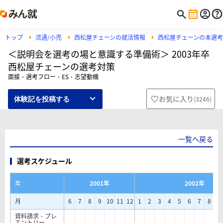
トップ
流通/小売
西松屋チェーンの就活情報
西松屋チェーンの本選
＜説明会を選考の場と意識する準備術＞ 2003年卒
西松屋チェーンの選考対策
面接・選考フロー・ES・志望動機
お気に入り
(
3246
)
体験記を投稿する
一覧へ戻る
選考スケジュール
年
2001年
2002年
月
6
7
8
9
10
11
12
1
2
3
4
5
6
7
8
9
資料請求・プレ
エントリー