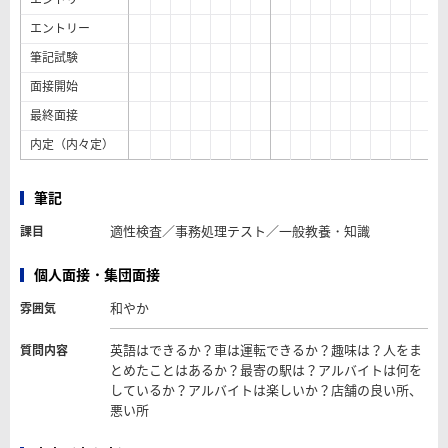
エントリー
筆記試験
面接開始
最終面接
内定（内々定）
筆記
適性検査／事務処理テスト／一般教養・知識
課目
個人面接・集団面接
和やか
雰囲気
英語はできるか？車は運転できるか？趣味は？人をま
質問内容
とめたことはあるか？最寄の駅は？アルバイトは何を
しているか？アルバイトは楽しいか？店舗の良い所、
悪い所