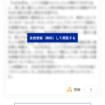
「ものを売る」ことで店舗から人と人との繋がりを作り出
し、感じ良い暮らしのもと小売の枠組みを超えた挑戦ができ
る点に魅力を感じ貴社を志望する。
私が小売業界に興味をもったきっかけとして、制作したイラ
ストをキーホルダーやスッテカーとしてオンラインで販売し
た経験がある。始まりは、一人部屋で黙々と何かを描いたり
作るコロナ禍を過ごし、自己完結するのではなく、誰かに届
け、喜んでもらいたいという思いだった。
会員登録（無料）して閲覧する
そして実際に発信、販売することでお金という対価を頂く責
任感と有難さ、「ものを売る」ことで生まれる繋がりの可能
性を肌で感じた。さらに、安心して購入して頂くために必要
な情報の伝え方や売れ筋を予測する難しさといった商いの奥
深さについて学ぶことができた。
この経験から、お店を持ち経営やマーケティングの力を身に
つけて人々のくらしを彩る役に立ちたいと思うようになっ
た。
感謝
1