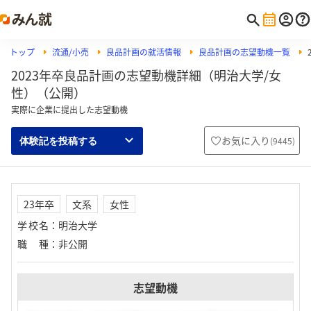
トップ
流通/小売
良品計画の就活情報
良品計画の志望動機一覧
2023年卒良品計画の志望動機詳細（明治大学/女
性）（公開）
実際に企業に提出した志望動機
お気に入り
(
9445
)
体験記を投稿する
23年卒
文系
女性
学校名
：
明治大学
職種
：
非公開
志望動機