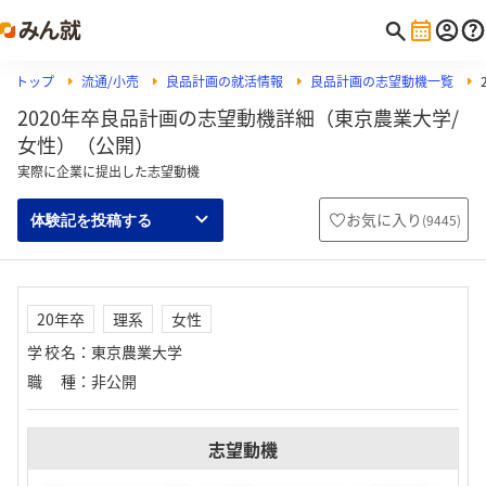
トップ
流通/小売
良品計画の就活情報
良品計画の志望動機一覧
2020年卒良品計画の志望動機詳細（東京農業大学/
女性）（公開）
実際に企業に提出した志望動機
お気に入り
(
9445
)
体験記を投稿する
20年卒
理系
女性
学校名
：
東京農業大学
職種
：
非公開
志望動機