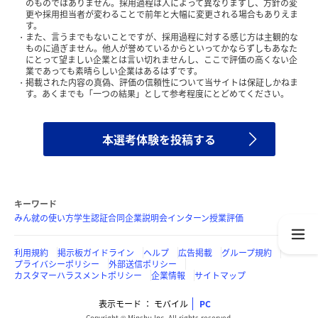
のものではありません。採用過程は人によって異なりますし、方針の変
更や採用担当者が変わることで前年と大幅に変更される場合もありえま
す。
また、言うまでもないことですが、採用過程に対する感じ方は主観的な
ものに過ぎません。他人が誉めているからといってかならずしもあなた
にとって望ましい企業とは言い切れませんし、ここで評価の高くない企
業であっても素晴らしい企業はあるはずです。
掲載された内容の真偽、評価の信頼性について当サイトは保証しかねま
す。あくまでも「一つの結果」として参考程度にとどめてください。
本選考体験を投稿する
キーワード
みん就の使い方
学生認証
合同企業説明会
インターン
授業評価
利用規約
掲示板ガイドライン
ヘルプ
広告掲載
グループ規約
プライバシーポリシー
外部送信ポリシー
カスタマーハラスメントポリシー
企業情報
サイトマップ
表示モード
モバイル
PC
Copyright © Minshu Inc. All rights reserved.