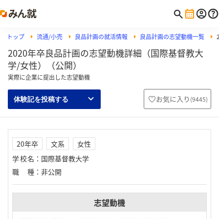
トップ
流通/小売
良品計画の就活情報
良品計画の志望動機一覧
2020年卒良品計画の志望動機詳細（国際基督教大
学/女性）（公開）
実際に企業に提出した志望動機
お気に入り
(
9445
)
体験記を投稿する
20年卒
文系
女性
学校名
：
国際基督教大学
職種
：
非公開
志望動機