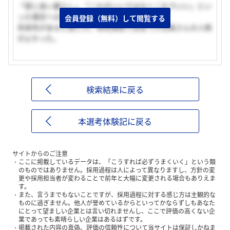
「感じ良い暮らし」「これがいいではなくこれでいい」とい
った理念への共感。
会員登録（無料）して閲覧する
将来性があると感じた。採用過程で出会った社員さんの人柄
がよかった。
検索結果に戻る
本選考体験記に戻る
サイトからのご注意
ここに掲載しているデータは、「こうすれば必ずうまくいく」という類
のものではありません。採用過程は人によって異なりますし、方針の変
更や採用担当者が変わることで前年と大幅に変更される場合もありえま
す。
また、言うまでもないことですが、採用過程に対する感じ方は主観的な
ものに過ぎません。他人が誉めているからといってかならずしもあなた
にとって望ましい企業とは言い切れませんし、ここで評価の高くない企
業であっても素晴らしい企業はあるはずです。
掲載された内容の真偽、評価の信頼性について当サイトは保証しかねま