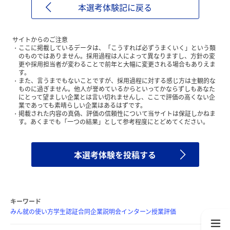
本選考体験記に戻る
サイトからのご注意
ここに掲載しているデータは、「こうすれば必ずうまくいく」という類
のものではありません。採用過程は人によって異なりますし、方針の変
更や採用担当者が変わることで前年と大幅に変更される場合もありえま
す。
また、言うまでもないことですが、採用過程に対する感じ方は主観的な
ものに過ぎません。他人が誉めているからといってかならずしもあなた
にとって望ましい企業とは言い切れませんし、ここで評価の高くない企
業であっても素晴らしい企業はあるはずです。
掲載された内容の真偽、評価の信頼性について当サイトは保証しかねま
す。あくまでも「一つの結果」として参考程度にとどめてください。
本選考体験を投稿する
キーワード
みん就の使い方
学生認証
合同企業説明会
インターン
授業評価