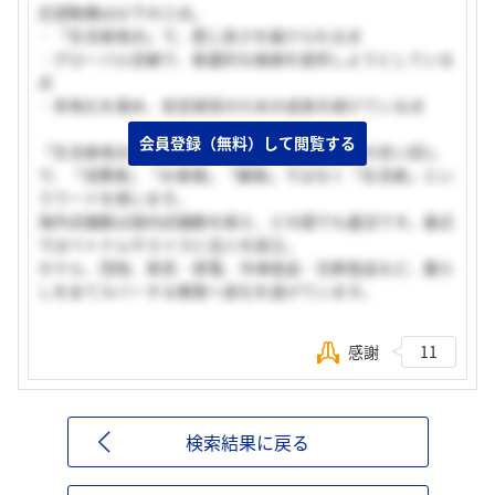
志望動機は以下の三点。
・「生活者視点」で、感じ良さを届けられる点
・グローバル目線で、普遍的な価値を提供しようとしている
点
・多角化を進め、安定経営のための成長を続けている点
会員登録（無料）して閲覧する
「生活者視点」という考え方は、良品計画独自の言い回し
で、「消費者」「お客様」「顧客」ではなく「生活者」とい
うワードを使います。
海外店舗数は国内店舗数を超え、どの国でも盛況です。最近
ではベトナムやスイスに法人を設立。
ホテル、団地、家具・家電、冷凍食品・生鮮食品など、暮ら
しを全てカバーする業態へ変化を遂げています。
感謝
11
検索結果に戻る