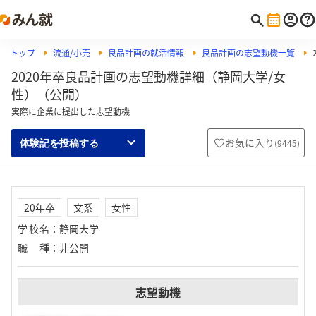
トップ
流通/小売
良品計画の就活情報
良品計画の志望動機一覧
2020年卒良品計画の志望動機詳細（静岡大学/女
性）（公開）
実際に企業に提出した志望動機
お気に入り
(
9445
)
体験記を投稿する
20年卒
文系
女性
学校名
：
静岡大学
職種
：
非公開
志望動機