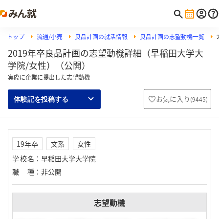
トップ
流通/小売
良品計画の就活情報
良品計画の志望動機一覧
2019年卒良品計画の志望動機詳細（早稲田大学大
学院/女性）（公開）
実際に企業に提出した志望動機
お気に入り
(
9445
)
体験記を投稿する
19年卒
文系
女性
学校名
：
早稲田大学大学院
職種
：
非公開
志望動機