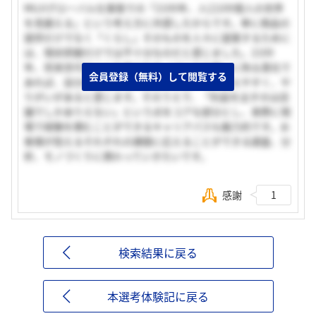
MUJIグローバル仕事塾での「2100年、人口100億人の世界
を見据える」という考え方に共感したからです。単に商品の
提供だけでなく「くらし」そのものを人々に提案するために
は、現状把握だけでは不十分なのだと感じました。2100
年、将来世代のことを考えたモノづくりや商いに拘る貴社で
会員登録（無料）して閲覧する
あれば、自分の仕事と社会貢献との繋がりが見えやすく、や
りがいがあると感じます。そのうえで、「利益を出すのは店
舗でしかありえない」という点をコアな部分とし、実際に現
場で経験を積むことができるキャリアパスも魅力的です。お
客様が抱えるそれぞれの課題に応えることができる調査、分
析、モノづくりに携わっていきたいです。
感謝
1
検索結果に戻る
本選考体験記に戻る