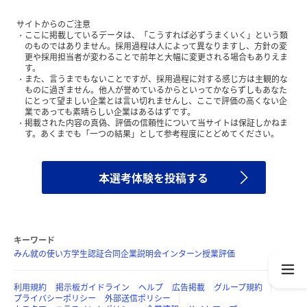
サイトからのご注意
ここに掲載しているデータは、「こうすれば必ずうまくいく」という類
のものではありません。採用過程は人によって異なりますし、方針の変
更や採用担当者が変わることで前年と大幅に変更される場合もありえま
す。
また、言うまでもないことですが、採用過程に対する感じ方は主観的な
ものに過ぎません。他人が誉めているからといってかならずしもあなた
にとって望ましい企業とは言い切れませんし、ここで評価の高くない企
業であっても素晴らしい企業はあるはずです。
掲載された内容の真偽、評価の信頼性について当サイトは保証しかねま
す。あくまでも「一つの結果」として参考程度にとどめてください。
本選考体験を投稿する
キーワード
みん就の使い方
学生認証
合同企業説明会
インターン
授業評価
利用規約
掲示板ガイドライン
ヘルプ
広告掲載
グループ規約
プライバシーポリシー
外部送信ポリシー