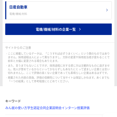
日産自動車
電機/機械/材料
電機/機械/材料の企業一覧
サイトからのご注意
ここに掲載しているデータは、「こうすれば必ずうまくいく」という類のものではあり
ません。採用過程は人によって異なりますし、方針の変更や採用担当者が変わることで
前年と大幅に変更される場合もありえます。
また、言うまでもないことですが、採用過程に対する感じ方は主観的なものに過ぎませ
ん。他人が誉めているからといってかならずしもあなたにとって望ましい企業とは言い
切れませんし、ここで評価の高くない企業であっても素晴らしい企業はあるはずです。
掲載された内容の真偽、評価の信頼性について当サイトは保証しかねます。あくまでも
「一つの結果」として参考程度にとどめてください。
キーワード
みん就の使い方
学生認証
合同企業説明会
インターン
授業評価