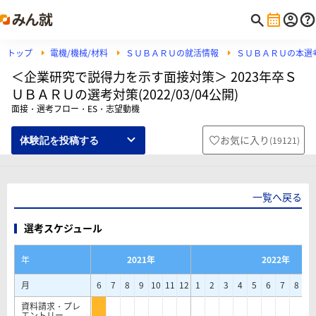
トップ
電機/機械/材料
ＳＵＢＡＲＵの就活情報
ＳＵＢＡＲＵの本選
＜企業研究で説得力を示す面接対策＞ 2023年卒Ｓ
ＵＢＡＲＵの選考対策(2022/03/04公開)
面接・選考フロー・ES・志望動機
お気に入り
(
19121
)
体験記を投稿する
一覧へ戻る
選考スケジュール
年
2021年
2022年
月
6
7
8
9
10
11
12
1
2
3
4
5
6
7
8
9
資料請求・プレ
エントリー