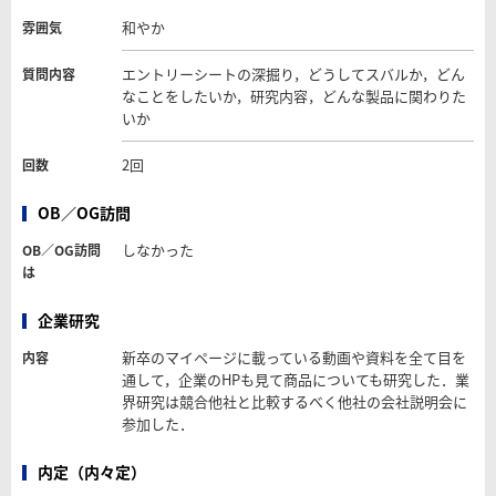
和やか
雰囲気
エントリーシートの深掘り，どうしてスバルか，どん
質問内容
なことをしたいか，研究内容，どんな製品に関わりた
いか
2回
回数
OB／OG訪問
しなかった
OB／OG訪問
は
企業研究
新卒のマイページに載っている動画や資料を全て目を
内容
通して，企業のHPも見て商品についても研究した．業
界研究は競合他社と比較するべく他社の会社説明会に
参加した．
内定（内々定）