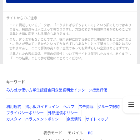
サイトからのご注意
ここに掲載しているデータは、「こうすれば必ずうまくいく」という類のものではあり
ません。採用過程は人によって異なりますし、方針の変更や採用担当者が変わることで
前年と大幅に変更される場合もありえます。
また、言うまでもないことですが、採用過程に対する感じ方は主観的なものに過ぎませ
ん。他人が誉めているからといってかならずしもあなたにとって望ましい企業とは言い
切れませんし、ここで評価の高くない企業であっても素晴らしい企業はあるはずです。
掲載された内容の真偽、評価の信頼性について当サイトは保証しかねます。あくまでも
「一つの結果」として参考程度にとどめてください。
キーワード
みん就の使い方
学生認証
合同企業説明会
インターン
授業評価
利用規約
掲示板ガイドライン
ヘルプ
広告掲載
グループ規約
プライバシーポリシー
外部送信ポリシー
カスタマーハラスメントポリシー
企業情報
サイトマップ
表示モード
モバイル
PC