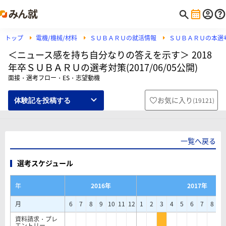
トップ
電機/機械/材料
ＳＵＢＡＲＵの就活情報
ＳＵＢＡＲＵの本選
＜ニュース感を持ち自分なりの答えを示す＞ 2018
年卒ＳＵＢＡＲＵの選考対策(2017/06/05公開)
面接・選考フロー・ES・志望動機
お気に入り
(
19121
)
体験記を投稿する
一覧へ戻る
選考スケジュール
年
2016年
2017年
月
6
7
8
9
10
11
12
1
2
3
4
5
6
7
8
9
資料請求・プレ
エントリー