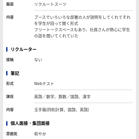
リクルートスーツ
服装
ブースでいろいろな部署の人が説明をしてくれてそれ
内容
を学生が回って聞く形式
フリートークスペースもあり、社員さんが熱心に学生
の話を聞いてくれていた
リクルーター
ない
接触
筆記
Webテスト
形式
英語／数学、算数／国語、漢字
課目
玉手箱(四則計算、国語、英語)
内容
個人面接・集団面接
和やか
雰囲気