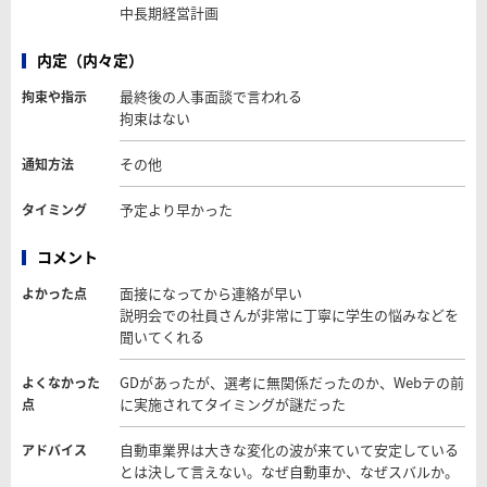
中長期経営計画
内定（内々定）
最終後の人事面談で言われる
拘束や指示
拘束はない
その他
通知方法
予定より早かった
タイミング
コメント
面接になってから連絡が早い
よかった点
説明会での社員さんが非常に丁寧に学生の悩みなどを
聞いてくれる
GDがあったが、選考に無関係だったのか、Webテの前
よくなかった
に実施されてタイミングが謎だった
点
自動車業界は大きな変化の波が来ていて安定している
アドバイス
とは決して言えない。なぜ自動車か、なぜスバルか。