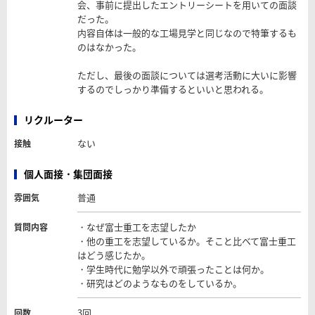
会、事前に提出したエントリーシートを用いての面談
だった。
内容自体は一般的な工場見学と同じなので特筆するも
のはなかった。
ただし、最後の面談については選考活動に大いに影響
するのでしっかり準備するといいと思われる。
リクルーター
ない
接触
個人面接・集団面接
普通
雰囲気
・なぜ富士重工を志望したか
質問内容
・他の重工を志望しているか。そこと比べて富士重工
はどう感じたか。
・学生時代に勉学以外で頑張ったことは何か。
・研究はどのようなものをしているか。
3回
回数