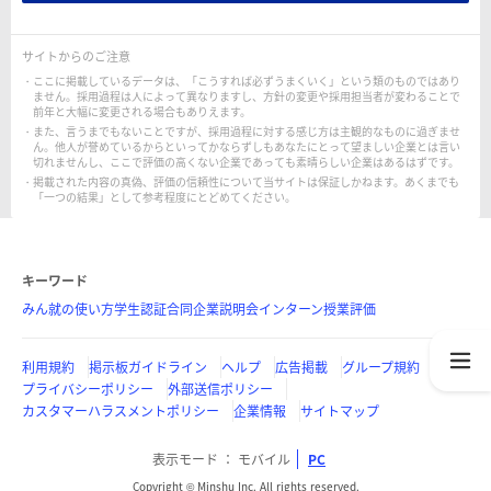
サイトからのご注意
ここに掲載しているデータは、「こうすれば必ずうまくいく」という類のものではあり
ません。採用過程は人によって異なりますし、方針の変更や採用担当者が変わることで
前年と大幅に変更される場合もありえます。
また、言うまでもないことですが、採用過程に対する感じ方は主観的なものに過ぎませ
ん。他人が誉めているからといってかならずしもあなたにとって望ましい企業とは言い
切れませんし、ここで評価の高くない企業であっても素晴らしい企業はあるはずです。
掲載された内容の真偽、評価の信頼性について当サイトは保証しかねます。あくまでも
「一つの結果」として参考程度にとどめてください。
キーワード
みん就の使い方
学生認証
合同企業説明会
インターン
授業評価
利用規約
掲示板ガイドライン
ヘルプ
広告掲載
グループ規約
プライバシーポリシー
外部送信ポリシー
カスタマーハラスメントポリシー
企業情報
サイトマップ
表示モード
モバイル
PC
Copyright © Minshu Inc. All rights reserved.