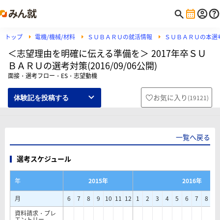
トップ
電機/機械/材料
ＳＵＢＡＲＵの就活情報
ＳＵＢＡＲＵの本選
＜志望理由を明確に伝える準備を＞ 2017年卒ＳＵ
ＢＡＲＵの選考対策(2016/09/06公開)
面接・選考フロー・ES・志望動機
お気に入り
(
19121
)
体験記を投稿する
一覧へ戻る
選考スケジュール
年
2015年
2016年
月
6
7
8
9
10
11
12
1
2
3
4
5
6
7
8
9
資料請求・プレ
エントリー