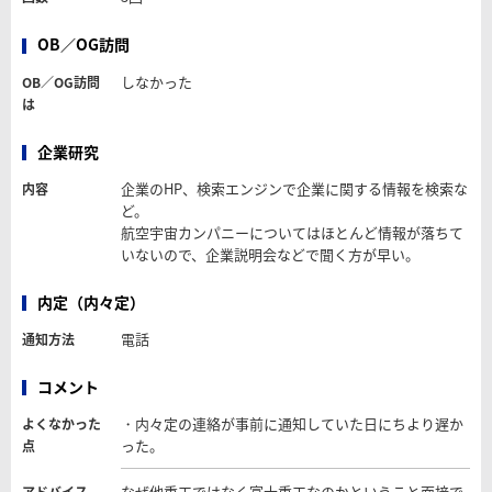
OB／OG訪問
しなかった
OB／OG訪問
は
企業研究
企業のHP、検索エンジンで企業に関する情報を検索な
内容
ど。
航空宇宙カンパニーについてはほとんど情報が落ちて
いないので、企業説明会などで聞く方が早い。
内定（内々定）
電話
通知方法
コメント
・内々定の連絡が事前に通知していた日にちより遅か
よくなかった
った。
点
なぜ他重工ではなく富士重工なのかということ面接で
アドバイス