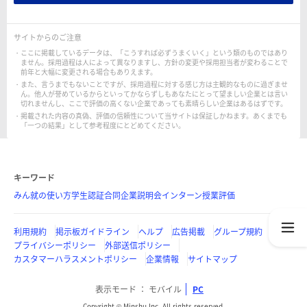
サイトからのご注意
ここに掲載しているデータは、「こうすれば必ずうまくいく」という類のものではあり
ません。採用過程は人によって異なりますし、方針の変更や採用担当者が変わることで
前年と大幅に変更される場合もありえます。
また、言うまでもないことですが、採用過程に対する感じ方は主観的なものに過ぎませ
ん。他人が誉めているからといってかならずしもあなたにとって望ましい企業とは言い
切れませんし、ここで評価の高くない企業であっても素晴らしい企業はあるはずです。
掲載された内容の真偽、評価の信頼性について当サイトは保証しかねます。あくまでも
「一つの結果」として参考程度にとどめてください。
キーワード
みん就の使い方
学生認証
合同企業説明会
インターン
授業評価
利用規約
掲示板ガイドライン
ヘルプ
広告掲載
グループ規約
プライバシーポリシー
外部送信ポリシー
カスタマーハラスメントポリシー
企業情報
サイトマップ
表示モード
モバイル
PC
Copyright © Minshu Inc. All rights reserved.