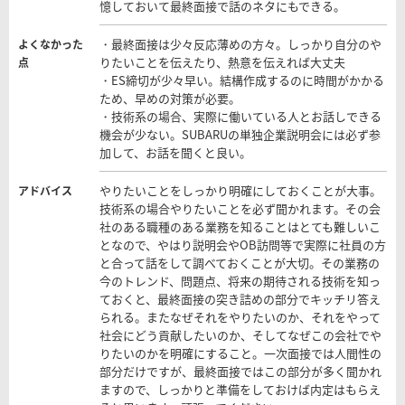
憶しておいて最終面接で話のネタにもできる。
・最終面接は少々反応薄めの方々。しっかり自分のや
よくなかった
りたいことを伝えたり、熱意を伝えれば大丈夫
点
・ES締切が少々早い。結構作成するのに時間がかかる
ため、早めの対策が必要。
・技術系の場合、実際に働いている人とお話しできる
機会が少ない。SUBARUの単独企業説明会には必ず参
加して、お話を聞くと良い。
やりたいことをしっかり明確にしておくことが大事。
アドバイス
技術系の場合やりたいことを必ず聞かれます。その会
社のある職種のある業務を知ることはとても難しいこ
となので、やはり説明会やOB訪問等で実際に社員の方
と合って話をして調べておくことが大切。その業務の
今のトレンド、問題点、将来の期待される技術を知っ
ておくと、最終面接の突き詰めの部分でキッチリ答え
られる。またなぜそれをやりたいのか、それをやって
社会にどう貢献したいのか、そしてなぜこの会社でや
りたいのかを明確にすること。一次面接では人間性の
部分だけですが、最終面接ではこの部分が多く聞かれ
ますので、しっかりと準備をしておけば内定はもらえ