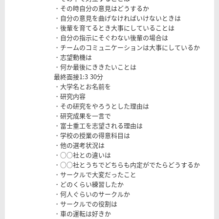
・その時自分の意見はどうするか
・自分の意見を曲げなければいけないときは
・後輩を育てるとき大事にしていることは
・自分の指示にそぐわない後輩の場合は
・チームのコミュニケーションは大事にしているか
・志望動機は
・何か最後にききたいことは
最終面接1:3 30分
・大学名とお名前を
・研究内容
・その研究をやろうとした理由は
・研究成果を一言で
・富士重工を志望される理由は
・学校の授業の得意科目は
・他の選考状況は
・○○社との違いは
・○○社とうちでどちらも内定がでたらどうするか
・サークルで大変だったこと
・どのくらい練習したか
・何人ぐらいのサークルか
・サークルでの役割は
・車の運転は好きか