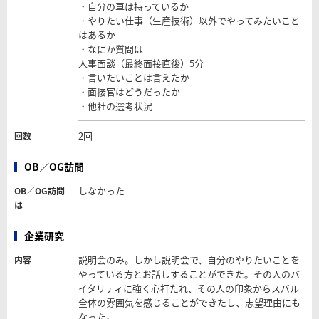
・自分の車は持っているか
・やりたい仕事（生産技術）以外でやってみたいこと
はあるか
・なにか質問は
人事面談（最終面接直後）5分
・言いたいことは言えたか
・面接官はどうだったか
・他社の選考状況
2回
回数
OB／OG訪問
しなかった
OB／OG訪問
は
企業研究
説明会のみ。しかし説明会で、自分のやりたいことを
内容
やっている方とお話しすることができた。その人のバ
イタリティに強く心打たれ、その人の印象からスバル
全体の雰囲気を感じることができたし、志望理由にも
なった。