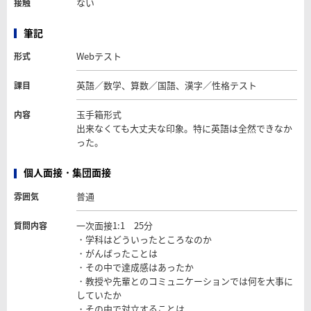
ない
接触
筆記
Webテスト
形式
英語／数学、算数／国語、漢字／性格テスト
課目
玉手箱形式
内容
出来なくても大丈夫な印象。特に英語は全然できなか
った。
個人面接・集団面接
普通
雰囲気
一次面接1:1 25分
質問内容
・学科はどういったところなのか
・がんばったことは
・その中で達成感はあったか
・教授や先輩とのコミュニケーションでは何を大事に
していたか
・その中で対立することは