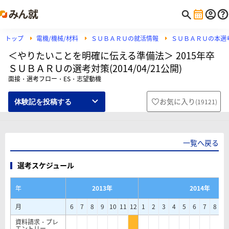
トップ
電機/機械/材料
ＳＵＢＡＲＵの就活情報
ＳＵＢＡＲＵの本選
＜やりたいことを明確に伝える準備法＞ 2015年卒
ＳＵＢＡＲＵの選考対策(2014/04/21公開)
面接・選考フロー・ES・志望動機
お気に入り
(
19121
)
体験記を投稿する
一覧へ戻る
選考スケジュール
年
2013年
2014年
月
6
7
8
9
10
11
12
1
2
3
4
5
6
7
8
9
資料請求・プレ
エントリー