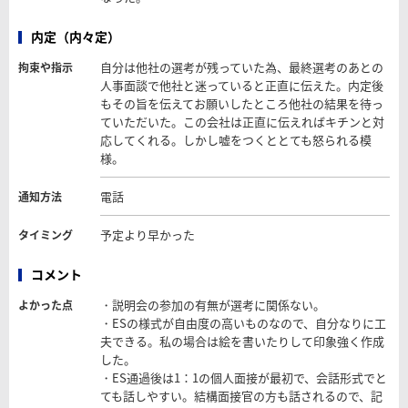
内定（内々定）
自分は他社の選考が残っていた為、最終選考のあとの
拘束や指示
人事面談で他社と迷っていると正直に伝えた。内定後
もその旨を伝えてお願いしたところ他社の結果を待っ
ていただいた。この会社は正直に伝えればキチンと対
応してくれる。しかし嘘をつくととても怒られる模
様。
電話
通知方法
予定より早かった
タイミング
コメント
・説明会の参加の有無が選考に関係ない。
よかった点
・ESの様式が自由度の高いものなので、自分なりに工
夫できる。私の場合は絵を書いたりして印象強く作成
した。
・ES通過後は1：1の個人面接が最初で、会話形式でと
ても話しやすい。結構面接官の方も話されるので、記