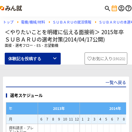
トップ
電機/機械/材料
ＳＵＢＡＲＵの就活情報
ＳＵＢＡＲＵの本選
＜やりたいことを明確に伝える面接術＞ 2015年卒
ＳＵＢＡＲＵの選考対策(2014/04/17公開)
面接・選考フロー・ES・志望動機
お気に入り
(
19121
)
体験記を投稿する
一覧へ戻る
選考スケジュール
年
2013年
2014年
月
6
7
8
9
10
11
12
1
2
3
4
5
6
7
8
9
資料請求・プレ
エントリー