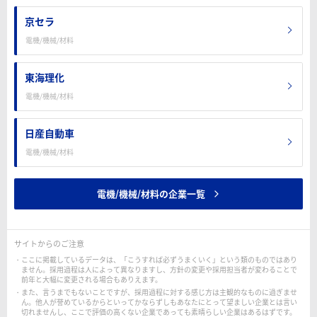
京セラ
電機/機械/材料
東海理化
電機/機械/材料
日産自動車
電機/機械/材料
電機/機械/材料の企業一覧
サイトからのご注意
ここに掲載しているデータは、「こうすれば必ずうまくいく」という類のものではあり
ません。採用過程は人によって異なりますし、方針の変更や採用担当者が変わることで
前年と大幅に変更される場合もありえます。
また、言うまでもないことですが、採用過程に対する感じ方は主観的なものに過ぎませ
ん。他人が誉めているからといってかならずしもあなたにとって望ましい企業とは言い
切れませんし、ここで評価の高くない企業であっても素晴らしい企業はあるはずです。