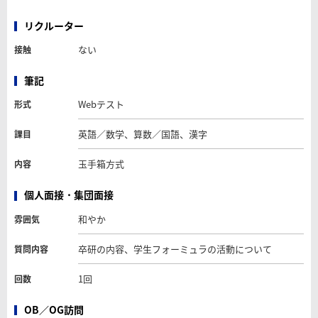
リクルーター
ない
接触
筆記
Webテスト
形式
英語／数学、算数／国語、漢字
課目
玉手箱方式
内容
個人面接・集団面接
和やか
雰囲気
卒研の内容、学生フォーミュラの活動について
質問内容
1回
回数
OB／OG訪問