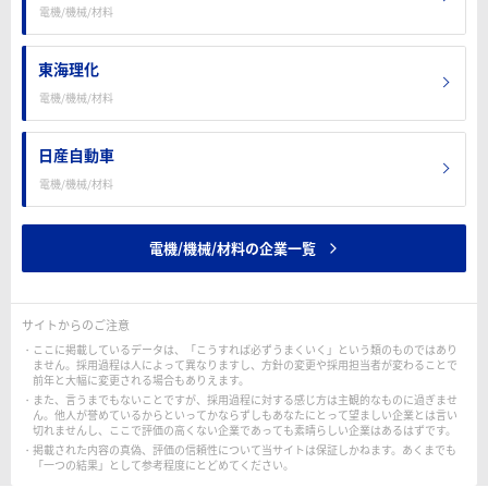
電機/機械/材料
東海理化
電機/機械/材料
日産自動車
電機/機械/材料
電機/機械/材料の企業一覧
サイトからのご注意
ここに掲載しているデータは、「こうすれば必ずうまくいく」という類のものではあり
ません。採用過程は人によって異なりますし、方針の変更や採用担当者が変わることで
前年と大幅に変更される場合もありえます。
また、言うまでもないことですが、採用過程に対する感じ方は主観的なものに過ぎませ
ん。他人が誉めているからといってかならずしもあなたにとって望ましい企業とは言い
切れませんし、ここで評価の高くない企業であっても素晴らしい企業はあるはずです。
掲載された内容の真偽、評価の信頼性について当サイトは保証しかねます。あくまでも
「一つの結果」として参考程度にとどめてください。