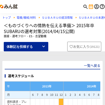
トップ
電機/機械/材料
ＳＵＢＡＲＵの就活情報
ＳＵＢＡＲＵの本選
＜ものづくりへの情熱を伝える準備＞ 2015年卒
SUBARUの選考対策(2014/04/15公開)
面接・選考フロー・ES・志望動機
お気に入り
(
19121
)
体験記を投稿する
一覧へ戻る
選考スケジュール
年
2013年
2014年
月
6
7
8
9
10
11
12
1
2
3
4
5
6
7
8
9
資料請求・プレ
エントリー