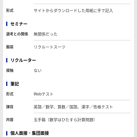
サイトからダウンロードした用紙に手で記入
形式
セミナー
無関係だった
選考との関係
リクルートスーツ
服装
リクルーター
ない
接触
筆記
Webテスト
形式
英語／数学、算数／国語、漢字／性格テスト
課目
玉手箱（数学はひたすら計算問題）
内容
個人面接・集団面接