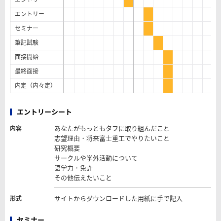
エントリー
セミナー
筆記試験
面接開始
最終面接
内定（内々定）
エントリーシート
あなたがもっともタフに取り組んだこと
内容
志望理由・将来富士重工でやりたいこと
研究概要
サークルや学外活動について
語学力・免許
その他伝えたいこと
サイトからダウンロードした用紙に手で記入
形式
セミナー