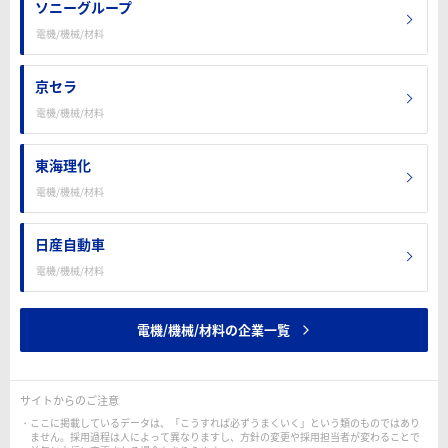
ソニーグループ
電機/機械/材料
京セラ
電機/機械/材料
東海理化
電機/機械/材料
日産自動車
電機/機械/材料
電機/機械/材料の企業一覧
サイトからのご注意
ここに掲載しているデータは、「こうすれば必ずうまくいく」という類のものではあり
ません。採用過程は人によって異なりますし、方針の変更や採用担当者が変わることで