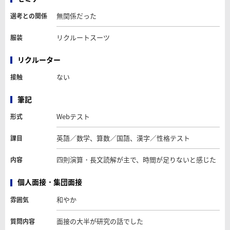
無関係だった
選考との関係
リクルートスーツ
服装
リクルーター
ない
接触
筆記
Webテスト
形式
英語／数学、算数／国語、漢字／性格テスト
課目
四則演算・長文読解が主で、時間が足りないと感じた
内容
個人面接・集団面接
和やか
雰囲気
面接の大半が研究の話でした
質問内容