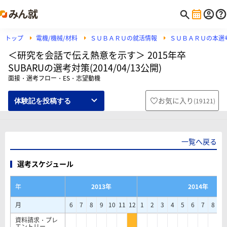
トップ
電機/機械/材料
ＳＵＢＡＲＵの就活情報
ＳＵＢＡＲＵの本選
＜研究を会話で伝え熱意を示す＞ 2015年卒
SUBARUの選考対策(2014/04/13公開)
面接・選考フロー・ES・志望動機
お気に入り
(
19121
)
体験記を投稿する
一覧へ戻る
選考スケジュール
年
2013年
2014年
月
6
7
8
9
10
11
12
1
2
3
4
5
6
7
8
9
資料請求・プレ
エントリー