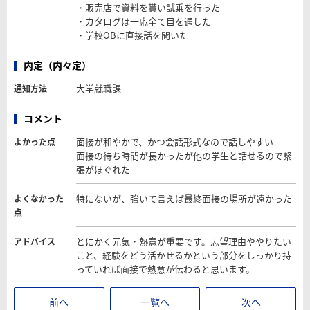
・販売店で資料を貰い試乗を行った
・カタログは一応全て目を通した
・学校OBに直接話を聞いた
内定（内々定）
大学就職課
通知方法
コメント
面接が和やかで、かつ会話形式なので話しやすい
よかった点
面接の待ち時間が長かったが他の学生と話せるので緊
張がほぐれた
特にないが、強いて言えば最終面接の場所が遠かった
よくなかった
点
とにかく元気・熱意が重要です。志望理由ややりたい
アドバイス
こと、経験をどう活かせるかという部分をしっかり持
っていれば面接で熱意が伝わると思います。
前へ
一覧へ
次へ