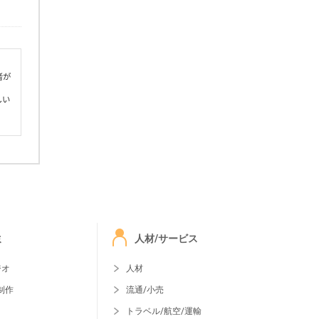
者が
しい
ミ
人材/サービス
ジオ
人材
制作
流通/小売
トラベル/航空/運輸