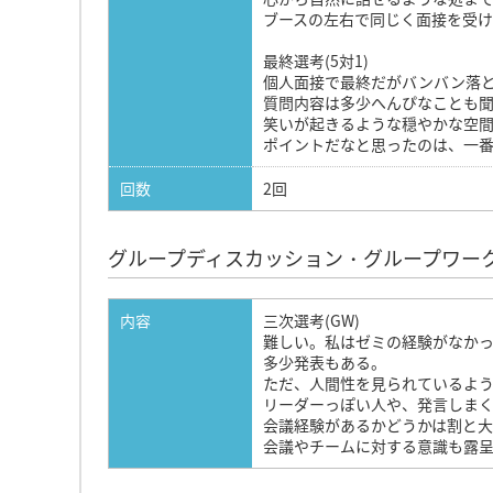
ブースの左右で同じく面接を受け
最終選考(5対1)
個人面接で最終だがバンバン落
質問内容は多少へんぴなことも
笑いが起きるような穏やかな空
ポイントだなと思ったのは、一
回数
2回
グループディスカッション・グループワー
内容
三次選考(GW)
難しい。私はゼミの経験がなか
多少発表もある。
ただ、人間性を見られているよ
リーダーっぽい人や、発言しま
会議経験があるかどうかは割と
会議やチームに対する意識も露