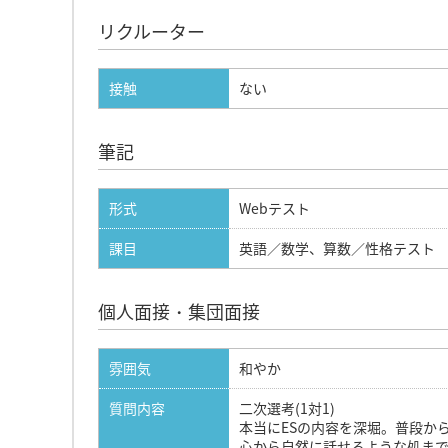
リクルーター
接触
ない
筆記
形式
Webテスト
課目
英語／数学、算数／性格テスト
個人面接・集団面接
雰囲気
和やか
質問内容
二次選考(1対1)
本当にESの内容を深堀。普段か
心から自然に話せるような処ま