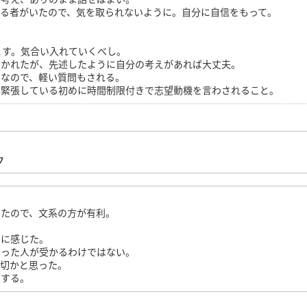
る者がいたので、気を取られないように。自分に自信をもって。
とす。気合い入れていくべし。
聞かれたが、先述したように自分の考えがあれば大丈夫。
間なので、軽い質問もされる。
番緊張している初めに時間制限付きで志望動機を言わされること。
ク
ったので、文系の方が有利。
うに感じた。
くった人が受かるわけではない。
大切かと思った。
呈する。