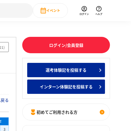
イベント
ログイン
ヘルプ
Event
の新卒就職人気企業ランキング
みんなのインターン人気企業ランキン
直近のイベント一覧
ログイン/会員登録
21
)
もっと見る
 IT・DX現場社員インタビュー
選考体験記を投稿する
の新卒就職人気企業ランキング
みんなのインターン人気企業ランキン
インターン体験記を投稿する
へ戻る
初めてご利用される方
年
3