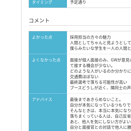
タイミング
予定通り
コメント
よかった点
採用担当の方々の魅力
人間としてちゃんと見ようとし
僕らみたいな学生を一人の人間
よくなかった点
面接が個人面接のみ、GWが意見
て接する機会が少ない。
どのような人がいるのか分かり
交通費ほぼない
最終選考で落ちる可能性が高い
ブースどうしが近く、隣同士の声
アドバイス
最後まであきらめないこと。
自分が本気になっているつもりで
そんなときは、本当に本気にな
落ちまくっている人は、自己反省
あと、他人を気にしない方がよい
自分と面接官との対話で他人に