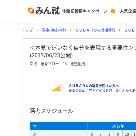
体験記投稿キャンペーン
人気企
トップ
電機/機械/材料
ＳＵＢＡＲＵの就活情報
ＳＵＢ
Post
Ranking
PickUp
投稿する
ランキングを見る
注目の企業特集
＜本気で迷いなく自分を表現する重要性＞ 
(2013/06/23公開)
面接・選考フロー・ES・志望動機
Vote
投票する
ＳＵＢＡＲＵの選考を受けた方へ
動画で知ろう！業界・
後輩のためにアドバイスを残しませんか？あ
選考スケジュール
年
2012年
月
6
7
8
9
10
1