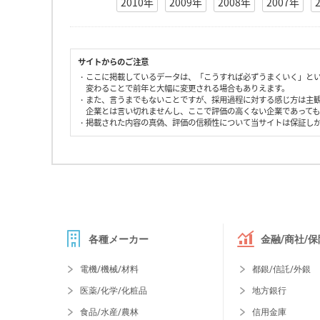
2010年
2009年
2008年
2007年
サイトからのご注意
・ここに掲載しているデータは、「こうすれば必ずうまくいく」と
変わることで前年と大幅に変更される場合もありえます。
・また、言うまでもないことですが、採用過程に対する感じ方は主
企業とは言い切れませんし、ここで評価の高くない企業であって
・掲載された内容の真偽、評価の信頼性について当サイトは保証し
各種メーカー
金融/商社/保
電機/機械/材料
都銀/信託/外銀
医薬/化学/化粧品
地方銀行
食品/水産/農林
信用金庫