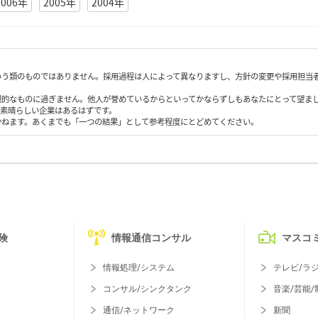
2006年
2005年
2004年
いう類のものではありません。採用過程は人によって異なりますし、方針の変更や採用担当
観的なものに過ぎません。他人が誉めているからといってかならずしもあなたにとって望ま
も素晴らしい企業はあるはずです。
かねます。あくまでも「一つの結果」として参考程度にとどめてください。
険
情報通信コンサル
マスコ
情報処理/システム
テレビ/ラ
コンサル/シンクタンク
音楽/芸能/
通信/ネットワーク
新聞