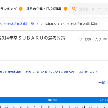
業ランキング
注目の企業・IT/DX特集
ＡＲＵの本選考体験記一覧
2014年卒ＳＵＢＡＲＵの本選考体験記詳細
注目の企業特集
みんなのIT業界新卒就職人気企業ランキング
みんな
[27卒] 本選考体験記投稿キャンペーン
28卒 注目企業特集
27卒 注目企業特集
みんなのDX企業就職ブランド調査
2014年卒ＳＵＢＡＲＵの選考対策
お気に入り
(
191
注目のIT・DX企業特集
28卒 IT・DX企業特集
27卒 IT・DX企業特集
28卒
みんなのIT業界新卒就職人気企業ランキング
みんな
企業研究
なたの就活体験は、これからＳＵＢＡＲＵを志望する後輩へのエールになります！
一覧
2013年
2014
1
12
1
2
3
4
5
6
7
8
9
10
11
12
1
2