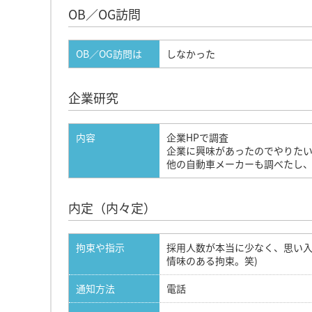
OB／OG訪問
OB／OG訪問は
しなかった
企業研究
内容
企業HPで調査
企業に興味があったのでやりた
他の自動車メーカーも調べたし
内定（内々定）
拘束や指示
採用人数が本当に少なく、思い入
情味のある拘束。笑)
通知方法
電話