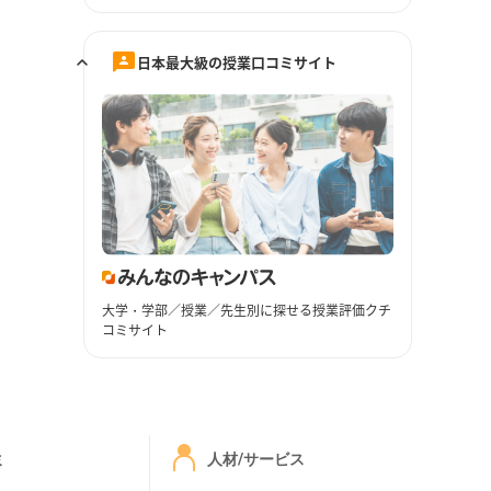
日本最大級の授業口コミサイト
大学・学部／授業／先生別に探せる授業評価クチ
コミサイト
ミ
人材/サービス