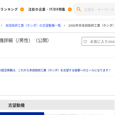
業ランキング
注目の企業・IT/DX特集
本田技研工業（ホンダ）の志望動機一覧
2006年卒本田技研工業（ホンダ
注目の企業特集
みんなのIT業界新卒就職人気企業ランキング
みんな
[27卒] 本選考体験記投稿キャンペーン
28卒 注目企業特集
27卒 注目企業特集
みんなのDX企業就職ブランド調査
動機詳細（/男性）（公開）
お気に入り
(
404
注目のIT・DX企業特集
28卒 IT・DX企業特集
27卒 IT・DX企業特集
28卒
みんなのIT業界新卒就職人気企業ランキング
みんな
の就活体験は、これから本田技研工業（ホンダ）を志望する後輩へのエールになります！
企業研究
志望動機