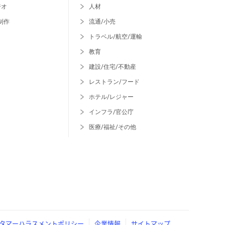
ジオ
人材
制作
流通/小売
トラベル/航空/運輸
教育
建設/住宅/不動産
レストラン/フード
ホテル/レジャー
インフラ/官公庁
医療/福祉/その他
タマーハラスメントポリシー
企業情報
サイトマップ