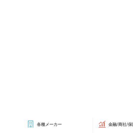
各種メーカー
金融/商社/保