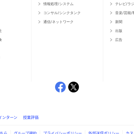
情報処理/システム
テレビ/ラ
コンサル/シンクタンク
音楽/芸能/
通信/ネットワーク
新聞
社
出版
険
広告
等
インターン
授業評価
ちら
グループ規約
プライバシーポリシー
外部送信ポリシー
カス