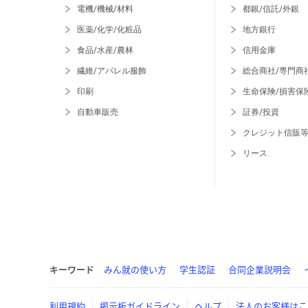
電機/機械/材料
都銀/信託/外銀
医薬/化学/化粧品
地方銀行
食品/水産/農林
信用金庫
繊維/アパレル服飾
総合商社/専門商
印刷
生命保険/損害保
自動車販売
証券/投資
クレジット信販
リース
キーワード
みん就の使い方
学生認証
合同企業説明会
利用規約
掲示板ガイドライン
ヘルプ
法人のお客様はこ