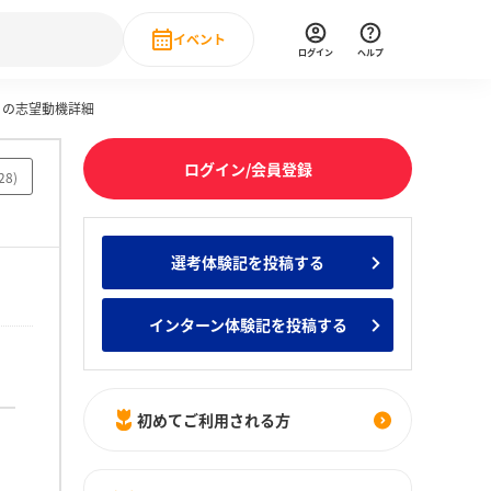
イベント
ログイン
ヘルプ
）の志望動機詳細
Event
の新卒就職人気企業ランキング
みんなのインターン人気企業ランキン
直近のイベント一覧
ログイン/会員登録
28
)
もっと見る
 IT・DX現場社員インタビュー
選考体験記を投稿する
の新卒就職人気企業ランキング
みんなのインターン人気企業ランキン
インターン体験記を投稿する
初めてご利用される方