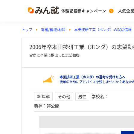
体験記投稿キャンペーン
人気企
トップ
電機/機械/材料
本田技研工業（ホンダ）の就活情報
Post
Ranking
PickUp
投稿する
ランキングを見る
注目の企業特集
2006年卒本田技研工業（ホンダ）の志望
実際に企業に提出した志望動機
Vote
本田技研工業（ホンダ）の選考を受けた方へ
投票する
後輩のためにアドバイスを残しませんか？あなた
動画で知ろう！業界・
06年卒
その他
男性
学校名
：
職種
：
非公開