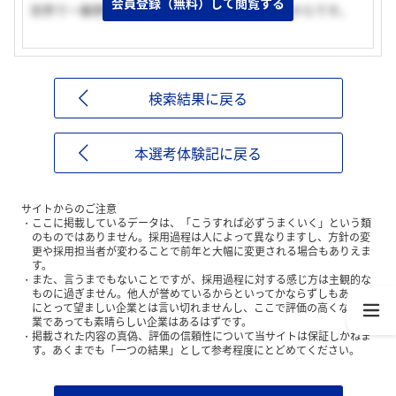
会員登録（無料）して閲覧する
世界で一番燃費の良いエンジンを作りたかったからです。
検索結果に戻る
本選考体験記に戻る
サイトからのご注意
ここに掲載しているデータは、「こうすれば必ずうまくいく」という類
のものではありません。採用過程は人によって異なりますし、方針の変
更や採用担当者が変わることで前年と大幅に変更される場合もありえま
す。
また、言うまでもないことですが、採用過程に対する感じ方は主観的な
ものに過ぎません。他人が誉めているからといってかならずしもあなた
にとって望ましい企業とは言い切れませんし、ここで評価の高くない企
業であっても素晴らしい企業はあるはずです。
掲載された内容の真偽、評価の信頼性について当サイトは保証しかねま
す。あくまでも「一つの結果」として参考程度にとどめてください。