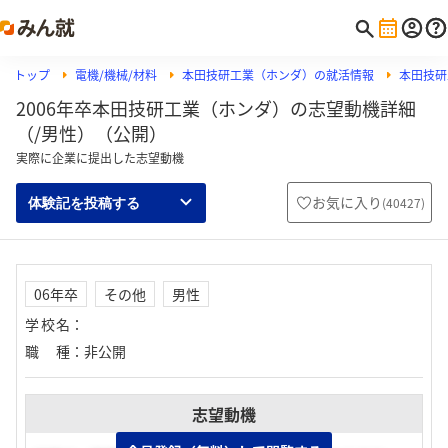
トップ
電機/機械/材料
本田技研工業（ホンダ）の就活情報
本田技研
2006年卒本田技研工業（ホンダ）の志望動機詳細
（/男性）（公開）
実際に企業に提出した志望動機
お気に入り
(
40427
)
体験記を投稿する
06年卒
その他
男性
学校名
：
職種
：
非公開
志望動機