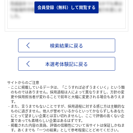
完成品をつくるメーカーを希望していました。なかでも車は
会員登録（無料）して閲覧する
今後海外市場に積極展開していく業界なので、魅力を感じま
した。
検索結果に戻る
本選考体験記に戻る
サイトからのご注意
ここに掲載しているデータは、「こうすれば必ずうまくいく」という類
のものではありません。採用過程は人によって異なりますし、方針の変
更や採用担当者が変わることで前年と大幅に変更される場合もありえま
す。
また、言うまでもないことですが、採用過程に対する感じ方は主観的な
ものに過ぎません。他人が誉めているからといってかならずしもあなた
にとって望ましい企業とは言い切れませんし、ここで評価の高くない企
業であっても素晴らしい企業はあるはずです。
掲載された内容の真偽、評価の信頼性について当サイトは保証しかねま
す。あくまでも「一つの結果」として参考程度にとどめてください。