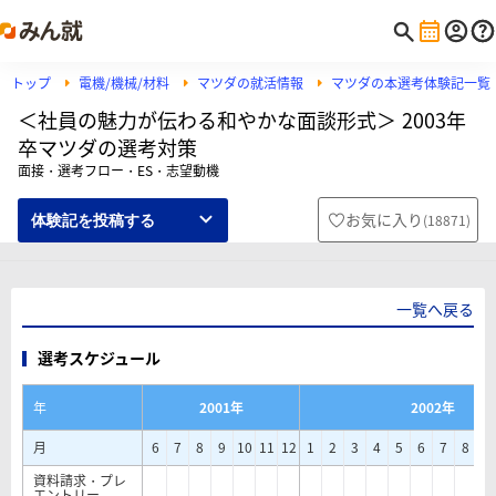
トップ
電機/機械/材料
マツダの就活情報
マツダの本選考体験記一覧
＜社員の魅力が伝わる和やかな面談形式＞ 2003年
卒マツダの選考対策
面接・選考フロー・ES・志望動機
お気に入り
(
18871
)
体験記を投稿する
一覧へ戻る
選考スケジュール
年
2001年
2002年
月
6
7
8
9
10
11
12
1
2
3
4
5
6
7
8
9
資料請求・プレ
エントリー