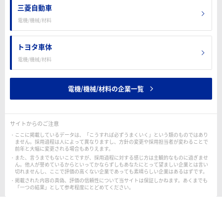
三菱自動車
電機/機械/材料
トヨタ車体
電機/機械/材料
電機/機械/材料の企業一覧
サイトからのご注意
ここに掲載しているデータは、「こうすれば必ずうまくいく」という類のものではあり
ません。採用過程は人によって異なりますし、方針の変更や採用担当者が変わることで
前年と大幅に変更される場合もありえます。
また、言うまでもないことですが、採用過程に対する感じ方は主観的なものに過ぎませ
ん。他人が誉めているからといってかならずしもあなたにとって望ましい企業とは言い
切れませんし、ここで評価の高くない企業であっても素晴らしい企業はあるはずです。
掲載された内容の真偽、評価の信頼性について当サイトは保証しかねます。あくまでも
「一つの結果」として参考程度にとどめてください。