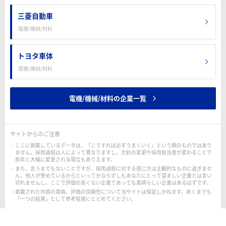
三菱自動車
電機/機械/材料
トヨタ車体
電機/機械/材料
電機/機械/材料の企業一覧
サイトからのご注意
ここに掲載しているデータは、「こうすれば必ずうまくいく」という類のものではあり
ません。採用過程は人によって異なりますし、方針の変更や採用担当者が変わることで
前年と大幅に変更される場合もありえます。
また、言うまでもないことですが、採用過程に対する感じ方は主観的なものに過ぎませ
ん。他人が誉めているからといってかならずしもあなたにとって望ましい企業とは言い
切れませんし、ここで評価の高くない企業であっても素晴らしい企業はあるはずです。
掲載された内容の真偽、評価の信頼性について当サイトは保証しかねます。あくまでも
「一つの結果」として参考程度にとどめてください。