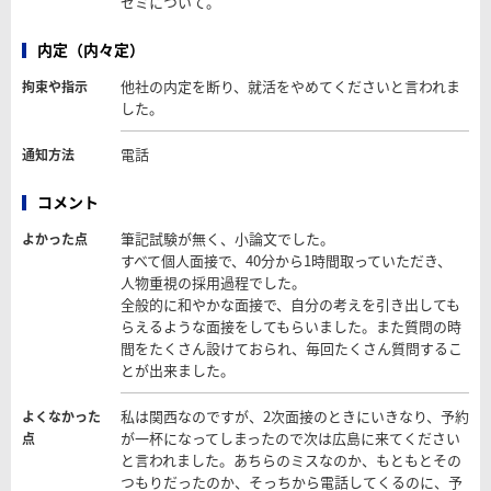
ゼミについて。
内定（内々定）
他社の内定を断り、就活をやめてくださいと言われま
拘束や指示
した。
電話
通知方法
コメント
筆記試験が無く、小論文でした。
よかった点
すべて個人面接で、40分から1時間取っていただき、
人物重視の採用過程でした。
全般的に和やかな面接で、自分の考えを引き出しても
らえるような面接をしてもらいました。また質問の時
間をたくさん設けておられ、毎回たくさん質問するこ
とが出来ました。
私は関西なのですが、2次面接のときにいきなり、予約
よくなかった
が一杯になってしまったので次は広島に来てください
点
と言われました。あちらのミスなのか、もともとその
つもりだったのか、そっちから電話してくるのに、予