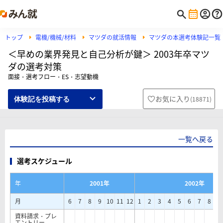
トップ
電機/機械/材料
マツダの就活情報
マツダの本選考体験記一覧
＜早めの業界発見と自己分析が鍵＞ 2003年卒マツ
ダの選考対策
面接・選考フロー・ES・志望動機
お気に入り
(
18871
)
体験記を投稿する
一覧へ戻る
選考スケジュール
年
2001年
2002年
月
6
7
8
9
10
11
12
1
2
3
4
5
6
7
8
9
資料請求・プレ
エントリー