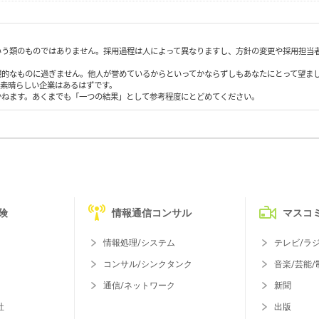
いう類のものではありません。採用過程は人によって異なりますし、方針の変更や採用担当
観的なものに過ぎません。他人が誉めているからといってかならずしもあなたにとって望ま
も素晴らしい企業はあるはずです。
かねます。あくまでも「一つの結果」として参考程度にとどめてください。
険
情報通信コンサル
マスコ
情報処理/システム
テレビ/ラ
コンサル/シンクタンク
音楽/芸能/
通信/ネットワーク
新聞
社
出版