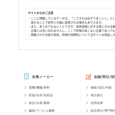
サイトからのご注意
・ここに掲載しているデータは、「こうすれば必ずうまくいく」と
変わることで前年と大幅に変更される場合もありえます。
・また、言うまでもないことですが、採用過程に対する感じ方は主
企業とは言い切れませんし、ここで評価の高くない企業であって
・掲載された内容の真偽、評価の信頼性について当サイトは保証し
各種メーカー
金融/商社/保
電機/機械/材料
都銀/信託/外銀
医薬/化学/化粧品
地方銀行
食品/水産/農林
信用金庫
繊維/アパレル服飾
総合商社/専門商