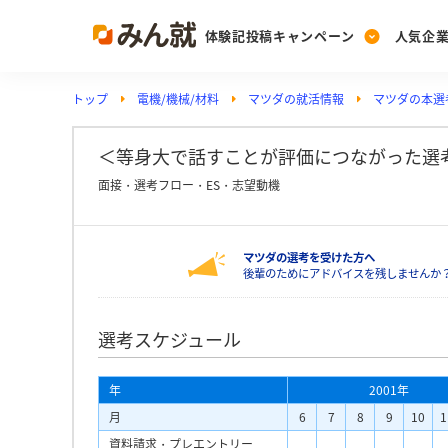
体験記投稿キャンペーン
人気企
トップ
電機/機械/材料
マツダの就活情報
マツダの本選
Post
Ranking
PickUp
投稿する
ランキングを見る
注目の企業特集
＜等身大で話すことが評価につながった選考
面接・選考フロー・ES・志望動機
Vote
マツダの選考を受けた方へ
投票する
後輩のためにアドバイスを残しませんか
動画で知ろう！業界・
選考スケジュール
年
2001年
月
6
7
8
9
10
1
資料請求・プレエントリー