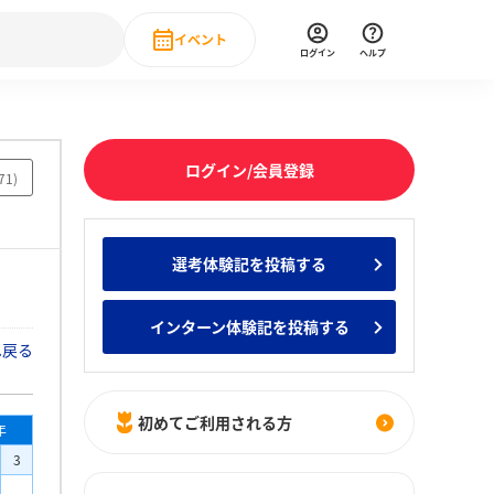
イベント
ログイン
ヘルプ
Event
の新卒就職人気企業ランキング
みんなのインターン人気企業ランキン
直近のイベント一覧
ログイン/会員登録
71
)
もっと見る
 IT・DX現場社員インタビュー
選考体験記を投稿する
の新卒就職人気企業ランキング
みんなのインターン人気企業ランキン
インターン体験記を投稿する
へ戻る
初めてご利用される方
年
3