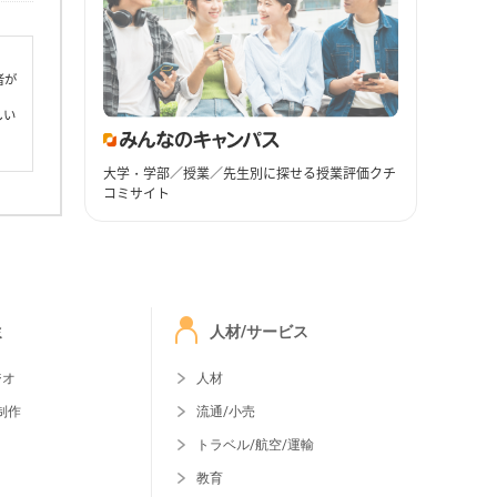
者が
しい
大学・学部／授業／先生別に探せる授業評価クチ
コミサイト
ミ
人材/サービス
ジオ
人材
制作
流通/小売
トラベル/航空/運輸
教育