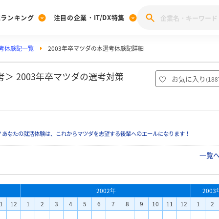
業ランキング
注目の企業・IT/DX特集
考体験記一覧
2003年卒マツダの本選考体験記詳細
注目の企業特集
みんなのIT業界新卒就職人気企業ランキング
みんな
[27卒] 本選考体験記投稿キャンペーン
28卒 注目企業特集
27卒 注目企業特集
みんなのDX企業就職ブランド調査
＞ 2003年卒マツダの選考対策
お気に入り
(
188
注目のIT・DX企業特集
28卒 IT・DX企業特集
27卒 IT・DX企業特集
28卒
みんなのIT業界新卒就職人気企業ランキング
みんな
？あなたの就活体験は、これからマツダを志望する後輩へのエールになります！
企業研究
一覧
2002年
2003
1
12
1
2
3
4
5
6
7
8
9
10
11
12
1
2