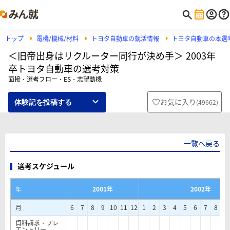
トップ
電機/機械/材料
トヨタ自動車の就活情報
トヨタ自動車の本選
＜旧帝出身はリクルーター同行が決め手＞ 2003年
卒トヨタ自動車の選考対策
面接・選考フロー・ES・志望動機
お気に入り
(
49662
)
体験記を投稿する
一覧へ戻る
選考スケジュール
年
2001年
2002年
月
6
7
8
9
10
11
12
1
2
3
4
5
6
7
8
9
資料請求・プレ
エントリー