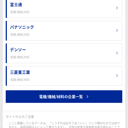
富士通
電機/機械/材料
パナソニック
電機/機械/材料
デンソー
電機/機械/材料
三菱重工業
電機/機械/材料
電機/機械/材料の企業一覧
サイトからのご注意
ここに掲載しているデータは、「こうすれば必ずうまくいく」という類のものではあり
ません。採用過程は人によって異なりますし、方針の変更や採用担当者が変わることで