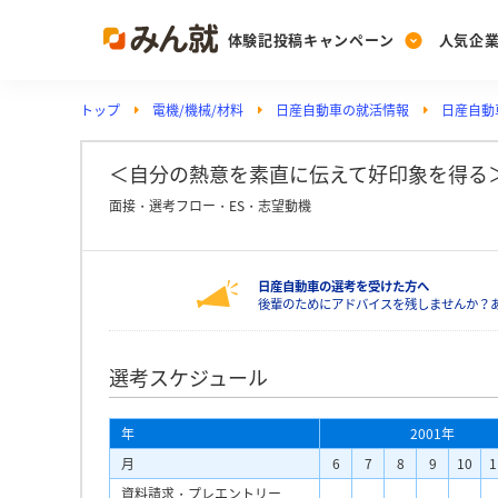
体験記投稿キャンペーン
人気企
トップ
電機/機械/材料
日産自動車の就活情報
日産自動
Post
Ranking
PickUp
投稿する
ランキングを見る
注目の企業特集
＜自分の熱意を素直に伝えて好印象を得る＞
面接・選考フロー・ES・志望動機
Vote
日産自動車の選考を受けた方へ
投票する
後輩のためにアドバイスを残しませんか？
動画で知ろう！業界・
選考スケジュール
年
2001年
月
6
7
8
9
10
1
資料請求・プレエントリー