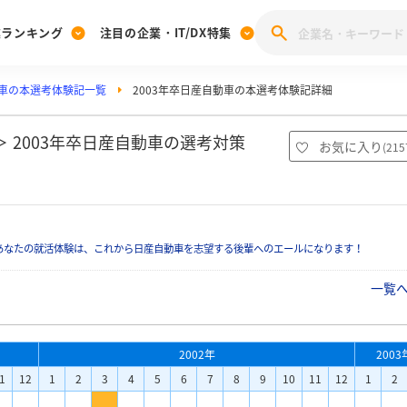
業ランキング
注目の企業・IT/DX特集
車の本選考体験記一覧
2003年卒日産自動車の本選考体験記詳細
注目の企業特集
みんなのIT業界新卒就職人気企業ランキング
みんな
[27卒] 本選考体験記投稿キャンペーン
28卒 注目企業特集
27卒 注目企業特集
みんなのDX企業就職ブランド調査
 2003年卒日産自動車の選考対策
お気に入り
(
215
注目のIT・DX企業特集
28卒 IT・DX企業特集
27卒 IT・DX企業特集
28卒
みんなのIT業界新卒就職人気企業ランキング
みんな
あなたの就活体験は、これから日産自動車を志望する後輩へのエールになります！
企業研究
一覧
2002年
2003
1
12
1
2
3
4
5
6
7
8
9
10
11
12
1
2