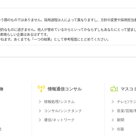
いう類のものではありません。採用過程は人によって異なりますし、方針の変更や採用担当
観的なものに過ぎません。他人が誉めているからといってかならずしもあなたにとって望ま
も素晴らしい企業はあるはずです。
かねます。あくまでも「一つの結果」として参考程度にとどめてください。
険
情報通信コンサル
マスコ
情報処理/システム
テレビ/ラ
コンサル/シンクタンク
音楽/芸能/
通信/ネットワーク
新聞
社
出版