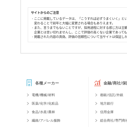
サイトからのご注意
・ここに掲載しているデータは、「こうすれば必ずうまくいく」と
変わることで前年と大幅に変更される場合もありえます。
・また、言うまでもないことですが、採用過程に対する感じ方は主
企業とは言い切れませんし、ここで評価の高くない企業であって
・掲載された内容の真偽、評価の信頼性について当サイトは保証し
各種メーカー
金融/商社/保
電機/機械/材料
都銀/信託/外銀
医薬/化学/化粧品
地方銀行
食品/水産/農林
信用金庫
繊維/アパレル服飾
総合商社/専門商