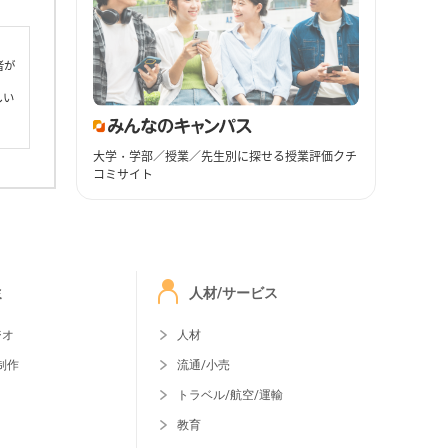
者が
しい
大学・学部／授業／先生別に探せる授業評価クチ
コミサイト
ミ
人材/サービス
ジオ
人材
制作
流通/小売
トラベル/航空/運輸
教育