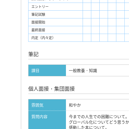
エントリー
筆記試験
面接開始
最終面接
内定（内々定）
筆記
課目
一般教養・知識
個人面接・集団面接
雰囲気
和やか
質問内容
今までの人生での困難について
グローバル化についてどう思う
感動した本について。