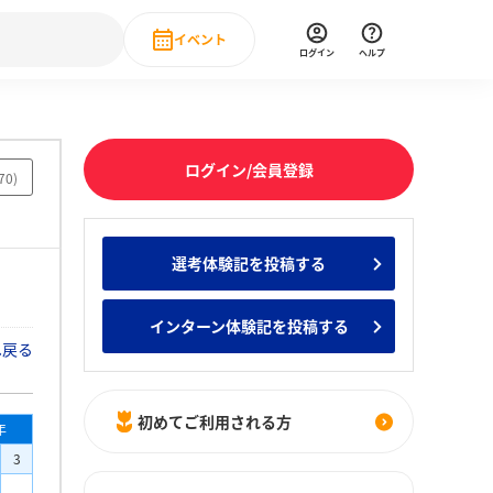
イベント
ログイン
ヘルプ
Event
の新卒就職人気企業ランキング
みんなのインターン人気企業ランキン
直近のイベント一覧
ログイン/会員登録
70
)
もっと見る
 IT・DX現場社員インタビュー
選考体験記を投稿する
の新卒就職人気企業ランキング
みんなのインターン人気企業ランキン
インターン体験記を投稿する
へ戻る
初めてご利用される方
年
3