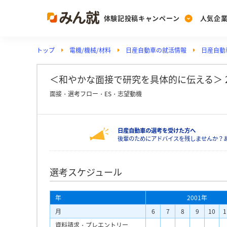
体験記投稿キャンペーン
人気企
トップ
電機/機械/材料
日産自動車の就活情報
日産自動
Post
Ranking
PickUp
投稿する
ランキングを見る
注目の企業特集
＜和やかな面接で研究を具体的に伝える＞ 
面接・選考フロー・ES・志望動機
Vote
日産自動車の選考を受けた方へ
投票する
後輩のためにアドバイスを残しませんか？
動画で知ろう！業界・
選考スケジュール
年
2001年
月
6
7
8
9
10
1
資料請求・プレエントリー