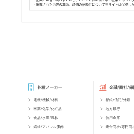
・掲載された内容の真偽、評価の信頼性について当サイトは保証し
各種メーカー
金融/商社/保
電機/機械/材料
都銀/信託/外銀
医薬/化学/化粧品
地方銀行
食品/水産/農林
信用金庫
繊維/アパレル服飾
総合商社/専門商