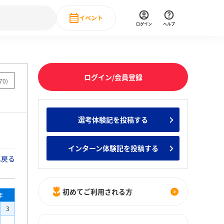
イベント
ログイン
ヘルプ
Event
の新卒就職人気企業ランキング
みんなのインターン人気企業ランキン
直近のイベント一覧
ログイン/会員登録
70
)
もっと見る
 IT・DX現場社員インタビュー
選考体験記を投稿する
の新卒就職人気企業ランキング
みんなのインターン人気企業ランキン
インターン体験記を投稿する
へ戻る
初めてご利用される方
年
3