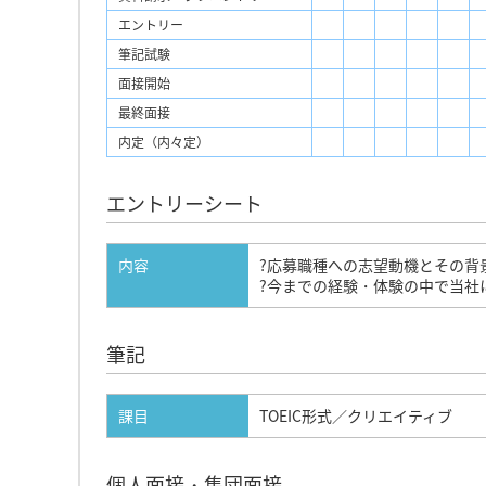
エントリー
筆記試験
面接開始
最終面接
内定（内々定）
エントリーシート
内容
?応募職種への志望動機とその背
?今までの経験・体験の中で当社
筆記
課目
TOEIC形式／クリエイティブ
個人面接・集団面接