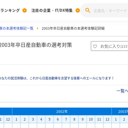
業ランキング
注目の企業・IT/DX特集
車の本選考体験記一覧
2003年卒日産自動車の本選考体験記詳細
注目の企業特集
みんなのIT業界新卒就職人気企業ランキング
みんな
[27卒] 本選考体験記投稿キャンペーン
28卒 注目企業特集
27卒 注目企業特集
みんなのDX企業就職ブランド調査
2003年卒日産自動車の選考対策
お気に入り
(
215
注目のIT・DX企業特集
28卒 IT・DX企業特集
27卒 IT・DX企業特集
28卒
みんなのIT業界新卒就職人気企業ランキング
みんな
あなたの就活体験は、これから日産自動車を志望する後輩へのエールになります！
企業研究
一覧
2002年
2003
1
12
1
2
3
4
5
6
7
8
9
10
11
12
1
2