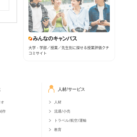
大学・学部／授業／先生別に探せる授業評価クチ
コミサイト
ミ
人材/サービス
ジオ
人材
制作
流通/小売
トラベル/航空/運輸
教育