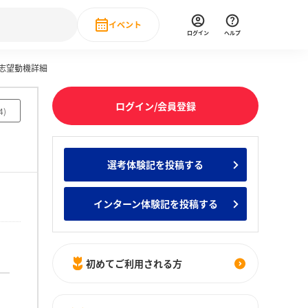
イベント
ログイン
ヘルプ
の志望動機詳細
Event
の新卒就職人気企業ランキング
みんなのインターン人気企業ランキン
直近のイベント一覧
ログイン/会員登録
4
)
もっと見る
 IT・DX現場社員インタビュー
選考体験記を投稿する
の新卒就職人気企業ランキング
みんなのインターン人気企業ランキン
インターン体験記を投稿する
初めてご利用される方