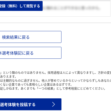
登録（無料）して閲覧する
な分野の最先端の材料、技術に触れることができると思ったから。
検索結果に戻る
本選考体験記に戻る
」という類のものではありません。採用過程は人によって異なりますし、方針の変
ありえます。
は主観的なものに過ぎません。他人が誉めているからといってかならずしもあなた
くない企業であっても素晴らしい企業はあるはずです。
証しかねます。あくまでも「一つの結果」として参考程度にとどめてください。
選考体験を投稿する