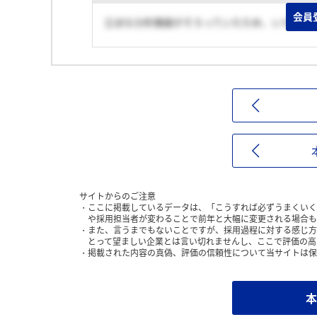
会員
立派な分析機器がそろっていたため、いろいろ
サイトからのご注意
ここに掲載しているデータは、「こうすれば必ずうまくいく
や採用担当者が変わることで前年と大幅に変更される場合も
また、言うまでもないことですが、採用過程に対する感じ方
とって望ましい企業とは言い切れませんし、ここで評価の高
掲載された内容の真偽、評価の信頼性について当サイトは保
本