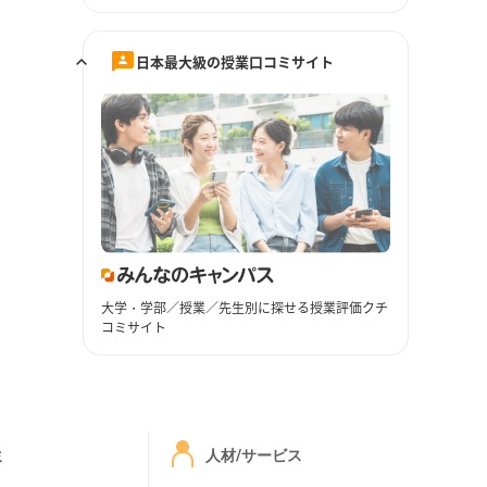
日本最大級の授業口コミサイト
大学・学部／授業／先生別に探せる授業評価クチ
コミサイト
ミ
人材/サービス