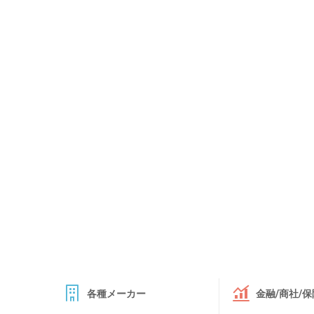
各種メーカー
金融/商社/保