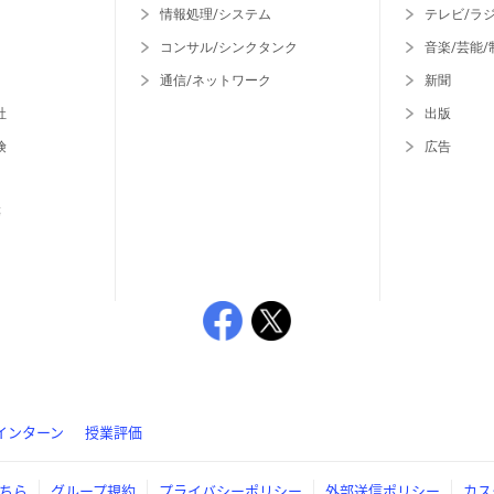
情報処理/システム
テレビ/ラ
コンサル/シンクタンク
音楽/芸能/
通信/ネットワーク
新聞
社
出版
険
広告
等
インターン
授業評価
ちら
グループ規約
プライバシーポリシー
外部送信ポリシー
カス