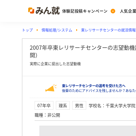
体験記投稿キャンペーン
人気企
トップ
情報処理/システム
東レリサーチセンターの就活情報
Post
Ranking
PickUp
投稿する
ランキングを見る
注目の企業特集
2007年卒東レリサーチセンターの志望動
開）
実際に企業に提出した志望動機
Vote
投票する
東レリサーチセンターの選考を受けた方へ
動画で知ろう！業界・
後輩のためにアドバイスを残しませんか？あなた
07年卒
理系
男性
学校名
：
千葉大学大学院
職種
：
非公開