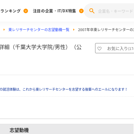
業ランキング
注目の企業・IT/DX特集
東レリサーチセンターの志望動機一覧
2007年卒東レリサーチセンター
注目の企業特集
みんなのIT業界新卒就職人気企業ランキング
みんな
[27卒] 本選考体験記投稿キャンペーン
28卒 注目企業特集
27卒 注目企業特集
みんなのDX企業就職ブランド調査
機詳細（千葉大学大学院/男性）（公
お気に入り
(
17
注目のIT・DX企業特集
28卒 IT・DX企業特集
27卒 IT・DX企業特集
28卒
みんなのIT業界新卒就職人気企業ランキング
みんな
企業研究
の就活体験は、これから東レリサーチセンターを志望する後輩へのエールになります！
志望動機