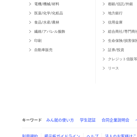
電機/機械/材料
都銀/信託/外銀
医薬/化学/化粧品
地方銀行
食品/水産/農林
信用金庫
繊維/アパレル服飾
総合商社/専門商
印刷
生命保険/損害保
自動車販売
証券/投資
クレジット信販
リース
キーワード
みん就の使い方
学生認証
合同企業説明会
利用規約
掲示板ガイドライン
ヘルプ
法人のお客様はこ