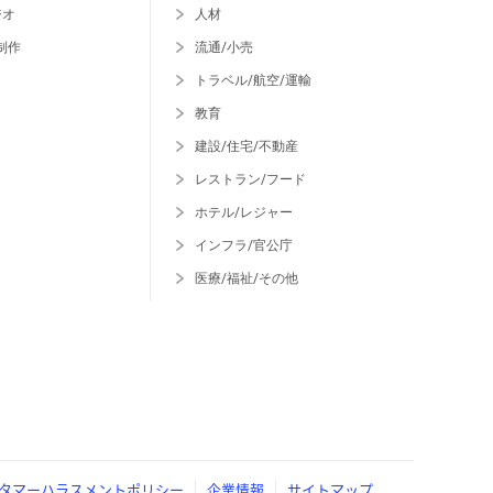
ジオ
人材
制作
流通/小売
トラベル/航空/運輸
教育
建設/住宅/不動産
レストラン/フード
ホテル/レジャー
インフラ/官公庁
医療/福祉/その他
タマーハラスメントポリシー
企業情報
サイトマップ