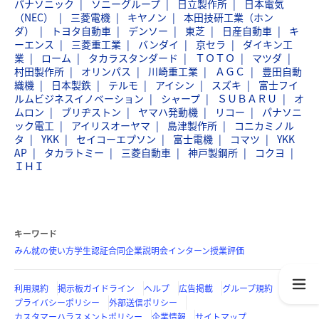
パナソニック
ソニーグループ
日立製作所
日本電気
（NEC）
三菱電機
キヤノン
本田技研工業（ホン
ダ）
トヨタ自動車
デンソー
東芝
日産自動車
キ
ーエンス
三菱重工業
バンダイ
京セラ
ダイキン工
業
ローム
タカラスタンダード
ＴＯＴＯ
マツダ
村田製作所
オリンパス
川崎重工業
ＡＧＣ
豊田自動
織機
日本製鉄
テルモ
アイシン
スズキ
富士フイ
ルムビジネスイノベーション
シャープ
ＳＵＢＡＲＵ
オ
ムロン
ブリヂストン
ヤマハ発動機
リコー
パナソニ
ック電工
アイリスオーヤマ
島津製作所
コニカミノル
タ
YKK
セイコーエプソン
富士電機
コマツ
YKK
AP
タカラトミー
三菱自動車
神戸製鋼所
コクヨ
ＩＨＩ
キーワード
みん就の使い方
学生認証
合同企業説明会
インターン
授業評価
利用規約
掲示板ガイドライン
ヘルプ
広告掲載
グループ規約
プライバシーポリシー
外部送信ポリシー
カスタマーハラスメントポリシー
企業情報
サイトマップ