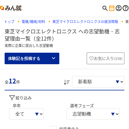
トップ
電機/機械/材料
東芝マイクロエレクトロニクスの就活情報
東
東芝マイクロエレクトロニクス への志望動機・志
望理由一覧（全12件）
実際に企業に提出した志望動機
お気に入り
(
158
)
体験記を投稿する
12
全
件
絞り込み
卒年
選考フェーズ
内定者のみ