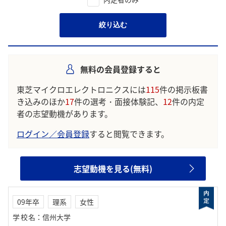
絞り込む
無料の会員登録すると
東芝マイクロエレクトロニクスには
115
件の掲示板書
き込みのほか
17
件の選考・面接体験記、
12
件の内定
者の志望動機があります。
ログイン／会員登録
すると閲覧できます。
志望動機を見る(無料)
09年卒
理系
女性
学校名
：
信州大学