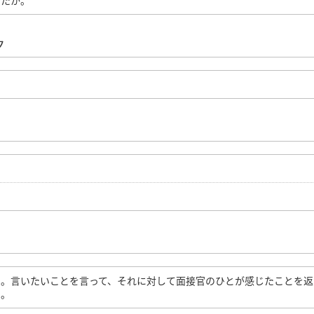
したか。
ク
と。言いたいことを言って、それに対して面接官のひとが感じたことを返
じ。