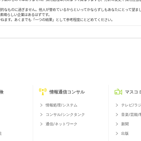
観的なものに過ぎません。他人が誉めているからといってかならずしもあなたにとって望ま
も素晴らしい企業はあるはずです。
かねます。あくまでも「一つの結果」として参考程度にとどめてください。
険
情報通信コンサル
マスコ
情報処理/システム
テレビ/ラ
コンサル/シンクタンク
音楽/芸能/
通信/ネットワーク
新聞
社
出版