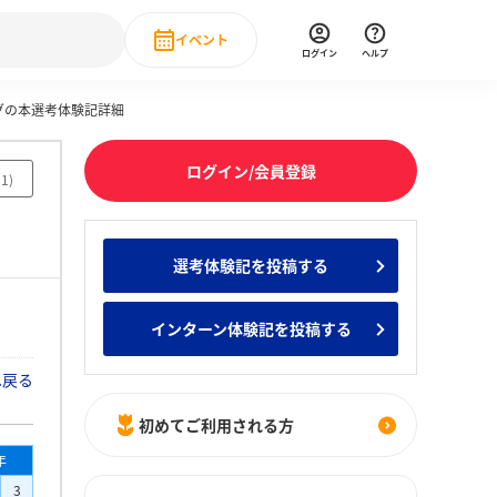
イベント
ログイン
ヘルプ
グの本選考体験記詳細
Event
の新卒就職人気企業ランキング
みんなのインターン人気企業ランキン
直近のイベント一覧
ログイン/会員登録
51
)
もっと見る
 IT・DX現場社員インタビュー
選考体験記を投稿する
の新卒就職人気企業ランキング
みんなのインターン人気企業ランキン
インターン体験記を投稿する
へ戻る
初めてご利用される方
年
3