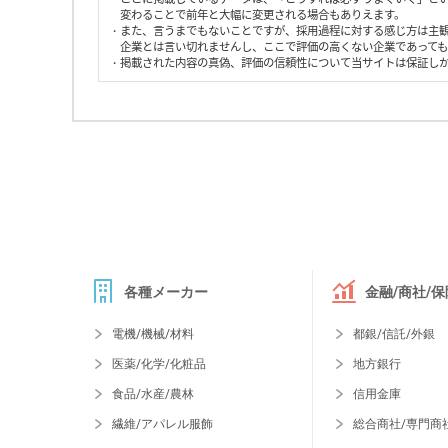
変わることで前年と大幅に変更される場合もありえます。
・また、言うまでもないことですが、採用過程に対する感じ方は主
企業とは言い切れませんし、ここで評価の高くない企業であって
・掲載された内容の真偽、評価の信頼性について当サイトは保証し
各種メーカー
金融/商社/保
電機/機械/材料
都銀/信託/外銀
医薬/化学/化粧品
地方銀行
食品/水産/農林
信用金庫
繊維/アパレル服飾
総合商社/専門商