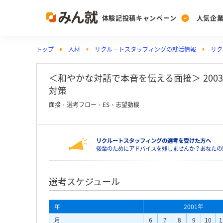
体験記投稿キャンペーン
人気企
トップ
人材
リクルートスタッフィングの就活情報
リク
Post
Ranking
PickUp
投稿する
ランキングを見る
注目の企業特集
＜和やかな対話で本音を伝える面接＞ 20
対策
面接・選考フロー・ES・志望動機
Vote
投票する
リクルートスタッフィングの選考を受けた方へ
動画で知ろう！業界・
後輩のためにアドバイスを残しませんか？あなたの
選考スケジュール
年
2001年
月
6
7
8
9
10
1