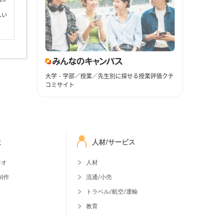
しい
大学・学部／授業／先生別に探せる授業評価クチ
コミサイト
ミ
人材/サービス
ジオ
人材
制作
流通/小売
トラベル/航空/運輸
教育