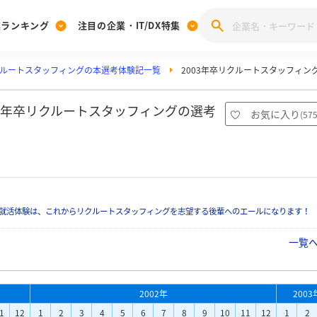
業ランキング
注目の企業・IT/DX特集
ルートスタッフィングの本選考体験記一覧
2003年卒リクルートスタッフィン
注目の企業特集
みんなのIT業界新卒就職人気企業ランキング
みんな
[27卒] 本選考体験記投稿キャンペーン
28卒 注目企業特集
27卒 注目企業特集
みんなのDX企業就職ブランド調査
03年卒リクルートスタッフィングの選考
お気に入り
(
57
注目のIT・DX企業特集
28卒 IT・DX企業特集
27卒 IT・DX企業特集
28卒
みんなのIT業界新卒就職人気企業ランキング
みんな
企業研究
就活体験は、これからリクルートスタッフィングを志望する後輩へのエールになります！
一覧
2002年
2003
1
12
1
2
3
4
5
6
7
8
9
10
11
12
1
2