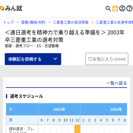
トップ
電機/機械/材料
三菱重工業の就活情報
三菱重工業の本選考体
＜連日選考を精神力で乗り越える準備を＞ 2003年
卒三菱重工業の選考対策
面接・選考フロー・ES・志望動機
お気に入り
(
35646
)
体験記を投稿する
一覧へ戻る
選考スケジュール
年
2001年
2002年
月
6
7
8
9
10
11
12
1
2
3
4
5
6
7
8
9
資料請求・プレ
エントリー