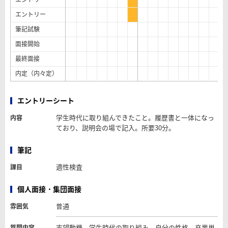
エントリー
筆記試験
面接開始
最終面接
内定（内々定）
エントリーシート
学生時代に取り組んできたこと。履歴書と一体になっ
内容
ており、説明会の場で記入。所要30分。
筆記
適性検査
課目
個人面接・集団面接
普通
雰囲気
志望動機、学生時代の取り組み、自分の性格、卒業単
質問内容