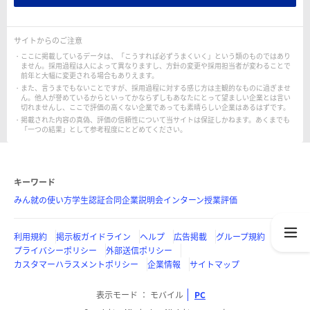
サイトからのご注意
ここに掲載しているデータは、「こうすれば必ずうまくいく」という類のものではあり
ません。採用過程は人によって異なりますし、方針の変更や採用担当者が変わることで
前年と大幅に変更される場合もありえます。
また、言うまでもないことですが、採用過程に対する感じ方は主観的なものに過ぎませ
ん。他人が誉めているからといってかならずしもあなたにとって望ましい企業とは言い
切れませんし、ここで評価の高くない企業であっても素晴らしい企業はあるはずです。
掲載された内容の真偽、評価の信頼性について当サイトは保証しかねます。あくまでも
「一つの結果」として参考程度にとどめてください。
キーワード
みん就の使い方
学生認証
合同企業説明会
インターン
授業評価
利用規約
掲示板ガイドライン
ヘルプ
広告掲載
グループ規約
プライバシーポリシー
外部送信ポリシー
カスタマーハラスメントポリシー
企業情報
サイトマップ
表示モード
モバイル
PC