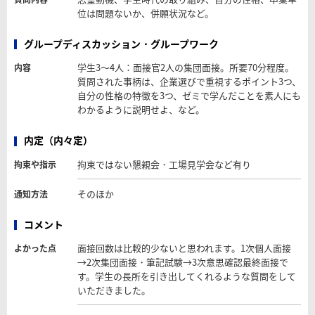
位は問題ないか、併願状況など。
グループディスカッション・グループワーク
学生3～4人：面接官2人の集団面接。所要70分程度。
内容
質問された事柄は、企業選びで重視するポイント3つ、
自分の性格の特徴を3つ、ゼミで学んだことを素人にも
わかるように説明せよ、など。
内定（内々定）
拘束ではない懇親会・工場見学会など有り
拘束や指示
そのほか
通知方法
コメント
面接回数は比較的少ないと思われます。1次個人面接
よかった点
→2次集団面接・筆記試験→3次意思確認最終面接で
す。学生の長所を引き出してくれるような質問をして
いただきました。