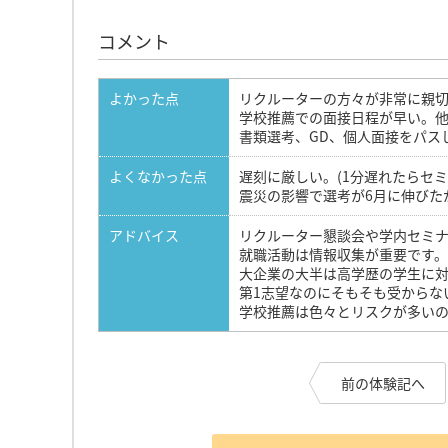
コメント
よかった点
リクルーターの方々が非常に親
学校推薦での面接日程が早い。
書類選考、GD、個人面接をパス
よくなかった点
遅刻に厳しい。(1分遅れたらセ
震災の影響で選考が6月に伸びた
アドバイス
リクルーター懇談会や学内セミ
就職活動は情報収集が重要です。
大企業の大半は高学歴の学生に対
第1志望なのにそもそも受からな
学校推薦は色々とリスクが多いの
前の体験記へ