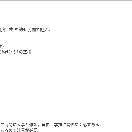
用紙1枚)を約45分間で記入。
：
欄)
約4分の1の空欄)
間の時間に人事と雑談。自由・学推に関係なく必ずある。
もあるので注意が必要。