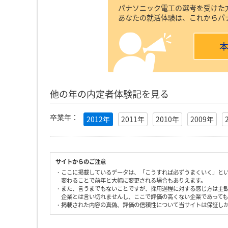
パナソニック電工の選考を受けた
あなたの就活体験は、これからパ
他の年の内定者体験記を見る
卒業年：
2012年
2011年
2010年
2009年
サイトからのご注意
・ここに掲載しているデータは、「こうすれば必ずうまくいく」と
変わることで前年と大幅に変更される場合もありえます。
・また、言うまでもないことですが、採用過程に対する感じ方は主
企業とは言い切れませんし、ここで評価の高くない企業であって
・掲載された内容の真偽、評価の信頼性について当サイトは保証し