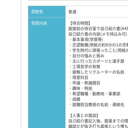
雰囲気
普通
質問内容
【待合時間】
面接前の待合室で自己紹介書(A4
自己紹介書の内容(メモ持込み可)
・基本事項(学歴等)
・志望動機(用紙の約8分の1の空
・学生時代に頑張ったこと(用紙の
・自分の強みと弱み
・主に行ったスポーツと選手歴
・工場見学の有無
・接触したリクルーターの名前
・得意科目
・卒論・修論題目
・趣味・特技
・希望職種・勤務地・事業部
・成績
・就職担当教授の名前・連絡先
【人事との面談】
自己紹介書記入後、面接までの
雑談だが抜き打ち面接という噂