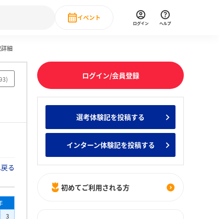
イベント
ログイン
ヘルプ
記詳細
Event
の新卒就職人気企業ランキング
みんなのインターン人気企業ランキン
直近のイベント一覧
ログイン/会員登録
93
)
もっと見る
 IT・DX現場社員インタビュー
選考体験記を投稿する
の新卒就職人気企業ランキング
みんなのインターン人気企業ランキン
インターン体験記を投稿する
へ戻る
初めてご利用される方
年
3