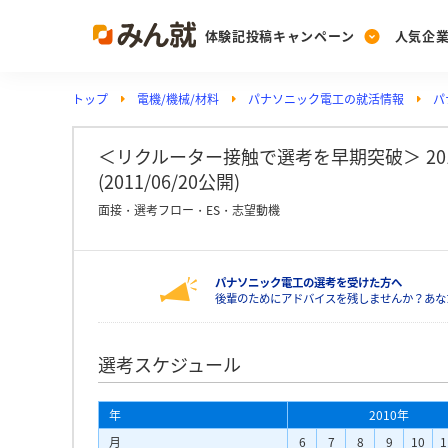
体験記投稿キャンペーン
人気企
トップ
電機/機械/材料
パナソニック電工の就活情報
パ
Post
Ranking
PickUp
投稿する
ランキングを見る
注目の企業特集
＜リクルーター接触で選考を早期突破＞ 2
(2011/06/20公開)
面接・選考フロー・ES・志望動機
Vote
投票する
パナソニック電工の選考を受けた方へ
動画で知ろう！業界・
後輩のためにアドバイスを残しませんか？あな
選考スケジュール
年
2010年
月
6
7
8
9
10
1