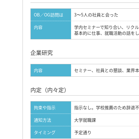
OB／OG訪問は
3〜5人の社員と会った
内容
学内セミナーで知り合い、リク
基本的に仕事、就職活動の話を
企業研究
内容
セミナー、社員との懇談、業界本、
内定（内々定）
拘束や指示
指示なし。学校推薦のため辞退
通知方法
大学就職課
タイミング
予定通り