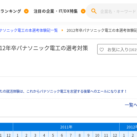
業ランキング
注目の企業・IT/DX特集
ナソニック電工の本選考体験記一覧
2012年卒パナソニック電工の本選考体験
注目の企業特集
みんなのIT業界新卒就職人気企業ランキング
みんな
[27卒] 本選考体験記投稿キャンペーン
28卒 注目企業特集
27卒 注目企業特集
みんなのDX企業就職ブランド調査
012年卒パナソニック電工の選考対策
お気に入り
(
161
注目のIT・DX企業特集
28卒 IT・DX企業特集
27卒 IT・DX企業特集
28卒
みんなのIT業界新卒就職人気企業ランキング
みんな
企業研究
たの就活体験は、これからパナソニック電工を志望する後輩へのエールになります！
一覧
2011年
2012
1
12
1
2
3
4
5
6
7
8
9
10
11
12
1
2