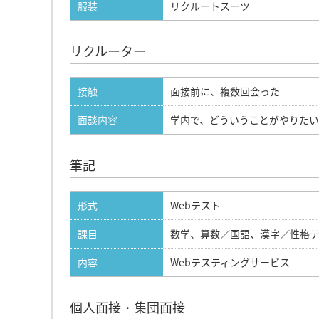
服装
リクルートスーツ
リクルーター
接触
面接前に、複数回会った
面談内容
学内で、どういうことがやりた
筆記
形式
Webテスト
課目
数学、算数／国語、漢字／性格
内容
Webテスティングサービス
個人面接・集団面接