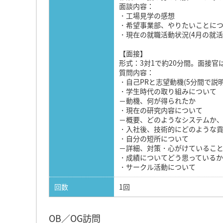
面談内容：
・工場見学の感想
・希望事業部、やりたいことに
・現在の就職活動状況(4月の就
【面接】
形式：3対1で約20分間。面接
質問内容：
・自己PRと志望動機(5分間で説明
・学生時代の取り組みについて
－動機、何が得られたか
・現在の研究内容について
－概要、どのようなシステムか
・入社後、技術的にどのような
・自分の短所について
－詳細、対策・心がけていること
・成績についてどう思っているか
・サークル活動について
回数
1回
OB／OG訪問