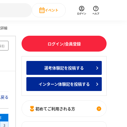
イベント
ログイン
ヘルプ
記詳細
Event
の新卒就職人気企業ランキング
みんなのインターン人気企業ランキン
直近のイベント一覧
ログイン/会員登録
93
)
もっと見る
 IT・DX現場社員インタビュー
選考体験記を投稿する
の新卒就職人気企業ランキング
みんなのインターン人気企業ランキン
インターン体験記を投稿する
へ戻る
初めてご利用される方
年
3