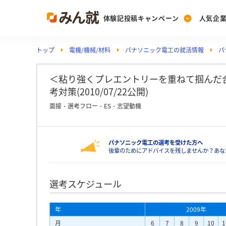
体験記投稿キャンペーン
人気企
トップ
電機/機械/材料
パナソニック電工の就活情報
パ
Post
Ranking
PickUp
投稿する
ランキングを見る
注目の企業特集
＜粘り強くプレエントリーを重ねて掴んだ合
考対策(2010/07/22公開)
面接・選考フロー・ES・志望動機
Vote
投票する
パナソニック電工の選考を受けた方へ
動画で知ろう！業界・
後輩のためにアドバイスを残しませんか？あな
選考スケジュール
年
2009年
月
6
7
8
9
10
1