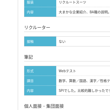
服装
リクルートスーツ
内容
大まかな企業紹介、BA職の説明
リクルーター
接触
ない
筆記
形式
Webテスト
課目
数学、算数／国語、漢字／性格
内容
SPIでした。比較的難しかった
個人面接・集団面接