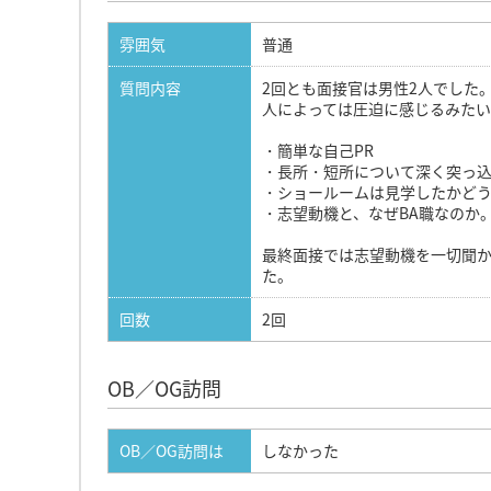
雰囲気
普通
質問内容
2回とも面接官は男性2人でした
人によっては圧迫に感じるみた
・簡単な自己PR
・長所・短所について深く突っ
・ショールームは見学したかど
・志望動機と、なぜBA職なのか
最終面接では志望動機を一切聞
た。
回数
2回
OB／OG訪問
OB／OG訪問は
しなかった