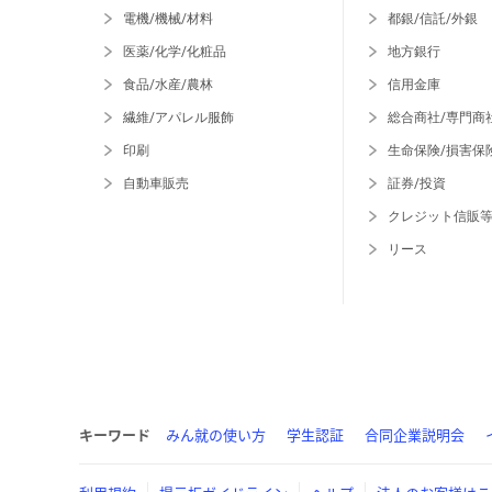
電機/機械/材料
都銀/信託/外銀
医薬/化学/化粧品
地方銀行
食品/水産/農林
信用金庫
繊維/アパレル服飾
総合商社/専門商
印刷
生命保険/損害保
自動車販売
証券/投資
クレジット信販
リース
キーワード
みん就の使い方
学生認証
合同企業説明会