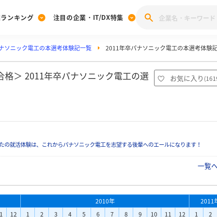
業ランキング
注目の企業・IT/DX特集
ナソニック電工の本選考体験記一覧
2011年卒パナソニック電工の本選考体験
注目の企業特集
みんなのIT業界新卒就職人気企業ランキング
みんな
[27卒] 本選考体験記投稿キャンペーン
28卒 注目企業特集
27卒 注目企業特集
みんなのDX企業就職ブランド調査
格＞ 2011年卒パナソニック電工の選
お気に入り
(
161
注目のIT・DX企業特集
28卒 IT・DX企業特集
27卒 IT・DX企業特集
28卒
みんなのIT業界新卒就職人気企業ランキング
みんな
企業研究
たの就活体験は、これからパナソニック電工を志望する後輩へのエールになります！
一覧
2010年
2011
1
12
1
2
3
4
5
6
7
8
9
10
11
12
1
2