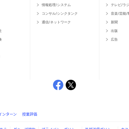
情報処理/システム
テレビ/ラ
コンサル/シンクタンク
音楽/芸能/
通信/ネットワーク
新聞
社
出版
険
広告
等
インターン
授業評価