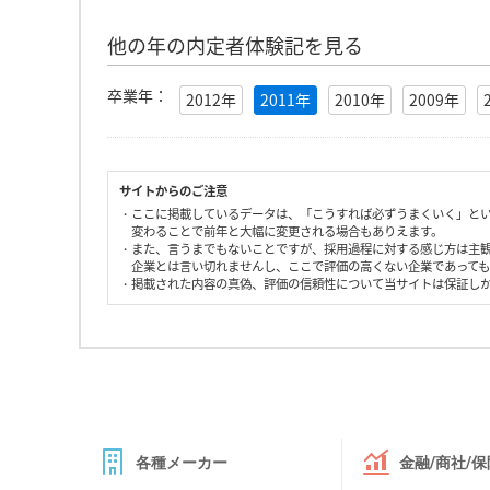
他の年の内定者体験記を見る
卒業年：
2012年
2011年
2010年
2009年
サイトからのご注意
・ここに掲載しているデータは、「こうすれば必ずうまくいく」と
変わることで前年と大幅に変更される場合もありえます。
・また、言うまでもないことですが、採用過程に対する感じ方は主
企業とは言い切れませんし、ここで評価の高くない企業であって
・掲載された内容の真偽、評価の信頼性について当サイトは保証し
各種メーカー
金融/商社/保