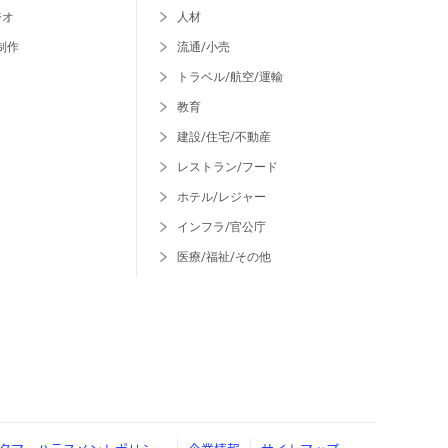
ジオ
人材
制作
流通/小売
トラベル/航空/運輸
教育
建設/住宅/不動産
レストラン/フード
ホテル/レジャー
インフラ/官公庁
医療/福祉/その他