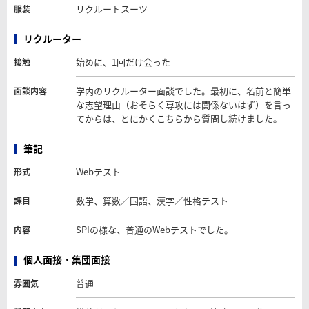
リクルートスーツ
服装
リクルーター
始めに、1回だけ会った
接触
学内のリクルーター面談でした。最初に、名前と簡単
面談内容
な志望理由（おそらく専攻には関係ないはず）を言っ
てからは、とにかくこちらから質問し続けました。
筆記
Webテスト
形式
数学、算数／国語、漢字／性格テスト
課目
SPIの様な、普通のWebテストでした。
内容
個人面接・集団面接
普通
雰囲気