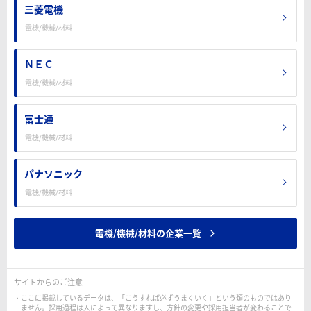
三菱電機
電機/機械/材料
ＮＥＣ
電機/機械/材料
富士通
電機/機械/材料
パナソニック
電機/機械/材料
電機/機械/材料の企業一覧
サイトからのご注意
ここに掲載しているデータは、「こうすれば必ずうまくいく」という類のものではあり
ません。採用過程は人によって異なりますし、方針の変更や採用担当者が変わることで