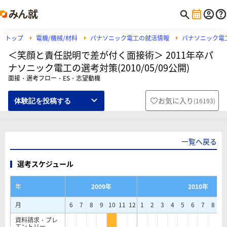
トップ
電機/機械/材料
パナソニック電工の就活情報
パナソニック電
＜笑顔と責任説明で差が付く面接術＞ 2011年卒パ
ナソニック電工の選考対策(2010/05/09公開)
面接・選考フロー・ES・志望動機
お気に入り
(
16193
)
体験記を投稿する
一覧へ戻る
選考スケジュール
年
2009年
2010年
月
6
7
8
9
10
11
12
1
2
3
4
5
6
7
8
9
資料請求・プレ
エントリー