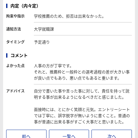
内定（内々定）
学校推薦のため、拒否は出来なかった。
拘束や指示
大学就職課
通知方法
予定通り
タイミング
コメント
人事の方が丁寧です。
よかった点
それと、推薦枠と一般枠との選考過程の差が大きい事
が良い点でもあり、悪い点でもあると重います。
自分で書いた事や言った事に対して、責任を持って説
アドバイス
明する事が出来るようになるべきだと感じました。
面接時には、とにかく笑顔と元気。エントリーシート
では丁寧に、誤字脱字が無いように書くこと。普通の
事が普通に出来る事がすごく大事だと思いました。
前へ
一覧へ
次へ