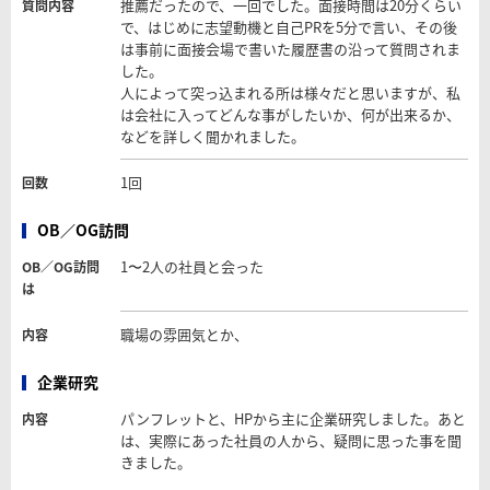
推薦だったので、一回でした。面接時間は20分くらい
質問内容
で、はじめに志望動機と自己PRを5分で言い、その後
は事前に面接会場で書いた履歴書の沿って質問されま
した。
人によって突っ込まれる所は様々だと思いますが、私
は会社に入ってどんな事がしたいか、何が出来るか、
などを詳しく聞かれました。
1回
回数
OB／OG訪問
1〜2人の社員と会った
OB／OG訪問
は
職場の雰囲気とか、
内容
企業研究
パンフレットと、HPから主に企業研究しました。あと
内容
は、実際にあった社員の人から、疑問に思った事を聞
きました。