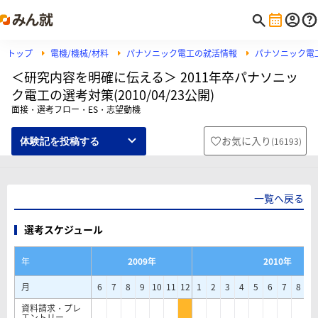
トップ
電機/機械/材料
パナソニック電工の就活情報
パナソニック電
＜研究内容を明確に伝える＞ 2011年卒パナソニッ
ク電工の選考対策(2010/04/23公開)
面接・選考フロー・ES・志望動機
お気に入り
(
16193
)
体験記を投稿する
一覧へ戻る
選考スケジュール
年
2009年
2010年
月
6
7
8
9
10
11
12
1
2
3
4
5
6
7
8
9
資料請求・プレ
エントリー