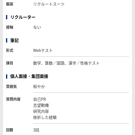
リクルートスーツ
服装
リクルーター
ない
接触
筆記
Webテスト
形式
数学、算数／国語、漢字／性格テスト
課目
個人面接・集団面接
和やか
雰囲気
自己PR
質問内容
志望動機
研究内容
挫折した経験
3回
回数