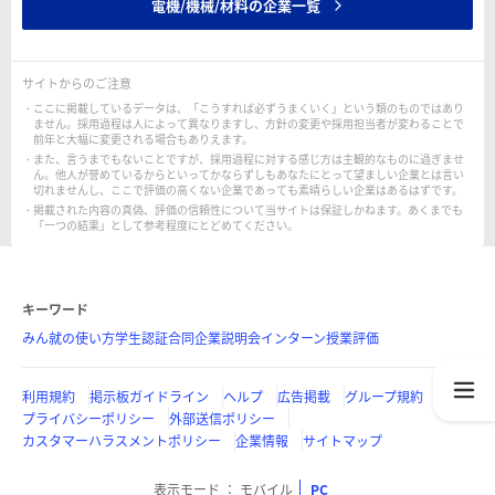
電機/機械/材料の企業一覧
サイトからのご注意
ここに掲載しているデータは、「こうすれば必ずうまくいく」という類のものではあり
ません。採用過程は人によって異なりますし、方針の変更や採用担当者が変わることで
前年と大幅に変更される場合もありえます。
また、言うまでもないことですが、採用過程に対する感じ方は主観的なものに過ぎませ
ん。他人が誉めているからといってかならずしもあなたにとって望ましい企業とは言い
切れませんし、ここで評価の高くない企業であっても素晴らしい企業はあるはずです。
掲載された内容の真偽、評価の信頼性について当サイトは保証しかねます。あくまでも
「一つの結果」として参考程度にとどめてください。
キーワード
みん就の使い方
学生認証
合同企業説明会
インターン
授業評価
利用規約
掲示板ガイドライン
ヘルプ
広告掲載
グループ規約
プライバシーポリシー
外部送信ポリシー
カスタマーハラスメントポリシー
企業情報
サイトマップ
表示モード
モバイル
PC