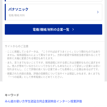
パナソニック
電機/機械/材料
電機/機械/材料の企業一覧
サイトからのご注意
ここに掲載しているデータは、「こうすれば必ずうまくいく」という類のものではあり
ません。採用過程は人によって異なりますし、方針の変更や採用担当者が変わることで
前年と大幅に変更される場合もありえます。
また、言うまでもないことですが、採用過程に対する感じ方は主観的なものに過ぎませ
ん。他人が誉めているからといってかならずしもあなたにとって望ましい企業とは言い
切れませんし、ここで評価の高くない企業であっても素晴らしい企業はあるはずです。
掲載された内容の真偽、評価の信頼性について当サイトは保証しかねます。あくまでも
「一つの結果」として参考程度にとどめてください。
キーワード
みん就の使い方
学生認証
合同企業説明会
インターン
授業評価