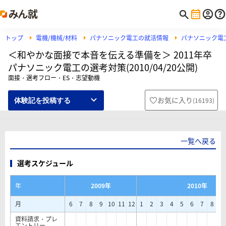
トップ
電機/機械/材料
パナソニック電工の就活情報
パナソニック電
＜和やかな面接で本音を伝える準備を＞ 2011年卒
パナソニック電工の選考対策(2010/04/20公開)
面接・選考フロー・ES・志望動機
お気に入り
(
16193
)
体験記を投稿する
一覧へ戻る
選考スケジュール
年
2009年
2010年
月
6
7
8
9
10
11
12
1
2
3
4
5
6
7
8
9
資料請求・プレ
エントリー