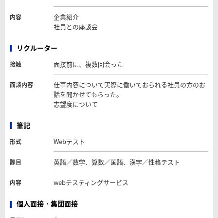
企業紹介
内容
社員との座談会
リクルーター
面接前に、複数回会った
接触
仕事内容について実際に働いておられる社員の方のお
面談内容
話を聞かせてもらった。
志望度について
筆記
Webテスト
形式
英語／数学、算数／国語、漢字／性格テスト
課目
webテスティングサービス
内容
個人面接・集団面接