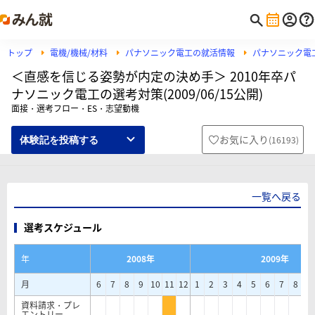
トップ
電機/機械/材料
パナソニック電工の就活情報
パナソニック電
＜直感を信じる姿勢が内定の決め手＞ 2010年卒パ
ナソニック電工の選考対策(2009/06/15公開)
面接・選考フロー・ES・志望動機
お気に入り
(
16193
)
体験記を投稿する
一覧へ戻る
選考スケジュール
年
2008年
2009年
月
6
7
8
9
10
11
12
1
2
3
4
5
6
7
8
9
資料請求・プレ
エントリー