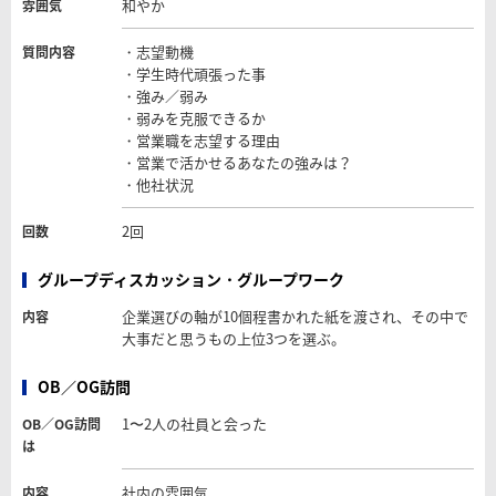
和やか
雰囲気
・志望動機
質問内容
・学生時代頑張った事
・強み／弱み
・弱みを克服できるか
・営業職を志望する理由
・営業で活かせるあなたの強みは？
・他社状況
2回
回数
グループディスカッション・グループワーク
企業選びの軸が10個程書かれた紙を渡され、その中で
内容
大事だと思うもの上位3つを選ぶ。
OB／OG訪問
1〜2人の社員と会った
OB／OG訪問
は
社内の雰囲気
内容