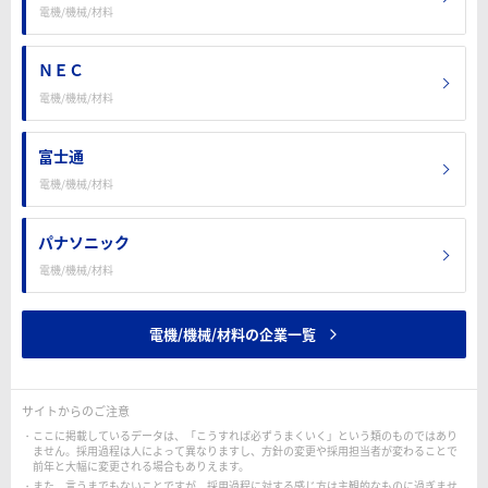
電機/機械/材料
ＮＥＣ
電機/機械/材料
富士通
電機/機械/材料
パナソニック
電機/機械/材料
電機/機械/材料の企業一覧
サイトからのご注意
ここに掲載しているデータは、「こうすれば必ずうまくいく」という類のものではあり
ません。採用過程は人によって異なりますし、方針の変更や採用担当者が変わることで
前年と大幅に変更される場合もありえます。
また、言うまでもないことですが、採用過程に対する感じ方は主観的なものに過ぎませ