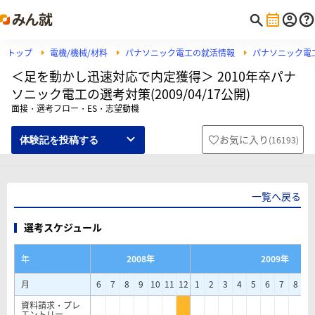
トップ
電機/機械/材料
パナソニック電工の就活情報
パナソニック電
＜足を動かし迅速対応で内定獲得＞ 2010年卒パナ
ソニック電工の選考対策(2009/04/17公開)
面接・選考フロー・ES・志望動機
お気に入り
(
16193
)
体験記を投稿する
一覧へ戻る
選考スケジュール
年
2008年
2009年
月
6
7
8
9
10
11
12
1
2
3
4
5
6
7
8
9
資料請求・プレ
エントリー