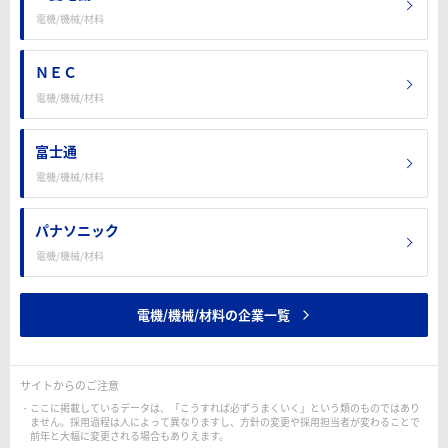
電機/機械/材料
ＮＥＣ
電機/機械/材料
富士通
電機/機械/材料
パナソニック
電機/機械/材料
電機/機械/材料の企業一覧
サイトからのご注意
ここに掲載しているデータは、「こうすれば必ずうまくいく」という類のものではあり
ません。採用過程は人によって異なりますし、方針の変更や採用担当者が変わることで
前年と大幅に変更される場合もありえます。