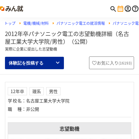
トップ
電機/機械/材料
パナソニック電工の就活情報
パナソニック電
2012年卒パナソニック電工の志望動機詳細（名古
屋工業大学大学院/男性）（公開）
実際に企業に提出した志望動機
お気に入り
(
16193
)
体験記を投稿する
12年卒
理系
男性
学校名
：
名古屋工業大学大学院
職種
：
非公開
志望動機