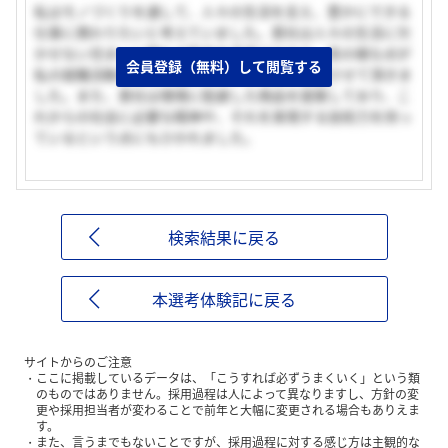
私はモノづくりを通して、人々の生活を支え、豊かにできる
仕事に携わりたいと考えていました。貴社は人々の生活に欠
かせない住まいに関わる製品を手掛けており、其の様な点が
会員登録（無料）して閲覧する
私の就職活動の軸と一致していると考え、志望させて頂きま
した。また、貴社は環境に配慮した商品を提案しており、こ
れからの社会に必要な精神や、それを実現する技術力を持っ
ているという点にもひかれました。
検索結果に戻る
本選考体験記に戻る
サイトからのご注意
ここに掲載しているデータは、「こうすれば必ずうまくいく」という類
のものではありません。採用過程は人によって異なりますし、方針の変
更や採用担当者が変わることで前年と大幅に変更される場合もありえま
す。
また、言うまでもないことですが、採用過程に対する感じ方は主観的な