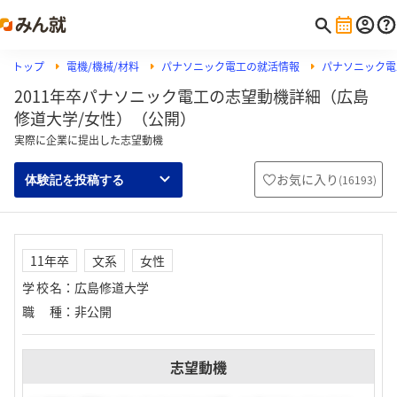
トップ
電機/機械/材料
パナソニック電工の就活情報
パナソニック電
2011年卒パナソニック電工の志望動機詳細（広島
修道大学/女性）（公開）
実際に企業に提出した志望動機
お気に入り
(
16193
)
体験記を投稿する
11年卒
文系
女性
学校名
：
広島修道大学
職種
：
非公開
志望動機