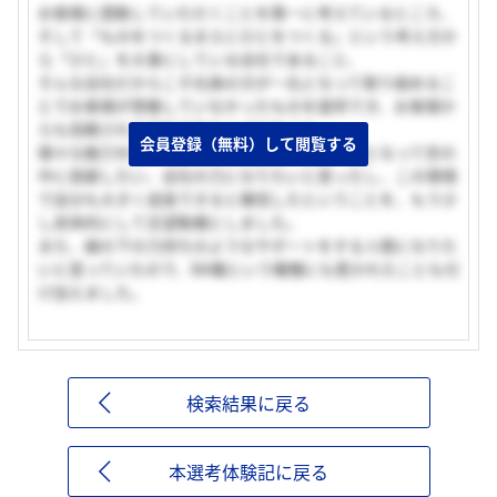
お客様に感動していただくことを第一に考えているところ、
そして「ものをつくるまえにひとをつくる」という考え方か
ら「ひと」を大事にしている会社であること、
そんな会社だからこそ社員の方が一丸となって取り組めるこ
とでお客様が想像していなかったものを提供でき、お客様か
らも信頼される会社でありつづけること、
会員登録（無料）して閲覧する
様々な魅力を感じ理念などに共感し、私も一員となって世の
中に貢献したい、会社の力になりたいと思ったし、この環境
で自分も大きく成長できると確信したということを、もう少
し具体的にして志望動機としました。
また、縁の下の力持ちのようなサポートをする人間になりた
いと思っていたので、BA職という職種にも惹かれたことも付
け加えました。
検索結果に戻る
本選考体験記に戻る