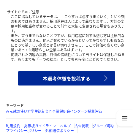
サイトからのご注意
ここに掲載しているデータは、「こうすれば必ずうまくいく」という類
のものではありません。採用過程は人によって異なりますし、方針の変
更や採用担当者が変わることで前年と大幅に変更される場合もありえま
す。
また、言うまでもないことですが、採用過程に対する感じ方は主観的な
ものに過ぎません。他人が誉めているからといってかならずしもあなた
にとって望ましい企業とは言い切れませんし、ここで評価の高くない企
業であっても素晴らしい企業はあるはずです。
掲載された内容の真偽、評価の信頼性について当サイトは保証しかねま
す。あくまでも「一つの結果」として参考程度にとどめてください。
本選考体験を投稿する
キーワード
みん就の使い方
学生認証
合同企業説明会
インターン
授業評価
利用規約
掲示板ガイドライン
ヘルプ
広告掲載
グループ規約
プライバシーポリシー
外部送信ポリシー