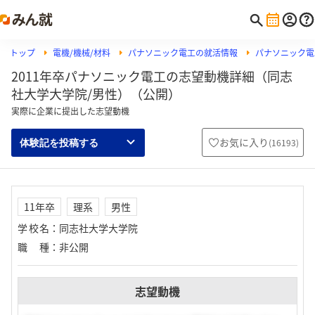
トップ
電機/機械/材料
パナソニック電工の就活情報
パナソニック電
2011年卒パナソニック電工の志望動機詳細（同志
社大学大学院/男性）（公開）
実際に企業に提出した志望動機
お気に入り
(
16193
)
体験記を投稿する
11年卒
理系
男性
学校名
：
同志社大学大学院
職種
：
非公開
志望動機