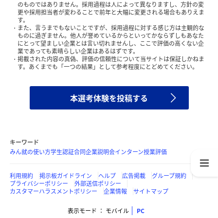
のものではありません。採用過程は人によって異なりますし、方針の変
更や採用担当者が変わることで前年と大幅に変更される場合もありえま
す。
また、言うまでもないことですが、採用過程に対する感じ方は主観的な
ものに過ぎません。他人が誉めているからといってかならずしもあなた
にとって望ましい企業とは言い切れませんし、ここで評価の高くない企
業であっても素晴らしい企業はあるはずです。
掲載された内容の真偽、評価の信頼性について当サイトは保証しかねま
す。あくまでも「一つの結果」として参考程度にとどめてください。
本選考体験を投稿する
キーワード
みん就の使い方
学生認証
合同企業説明会
インターン
授業評価
利用規約
掲示板ガイドライン
ヘルプ
広告掲載
グループ規約
プライバシーポリシー
外部送信ポリシー
カスタマーハラスメントポリシー
企業情報
サイトマップ
表示モード
モバイル
PC