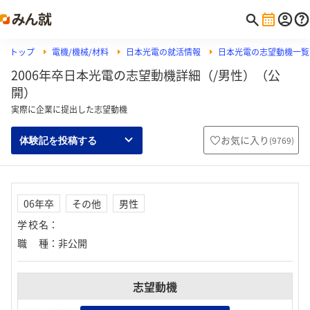
トップ
電機/機械/材料
日本光電の就活情報
日本光電の志望動機一覧
2006年卒日本光電の志望動機詳細（/男性）（公
開）
実際に企業に提出した志望動機
お気に入り
(
9769
)
体験記を投稿する
06年卒
その他
男性
学校名
：
職種
：
非公開
志望動機