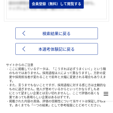
自分の研究分野であり、専門性を活かしたかったから。
会員登録（無料）して閲覧する
トップシェアを持つ企業で働きたかったから。
検索結果に戻る
本選考体験記に戻る
サイトからのご注意
ここに掲載しているデータは、「こうすれば必ずうまくいく」という類
のものではありません。採用過程は人によって異なりますし、方針の変
更や採用担当者が変わることで前年と大幅に変更される場合もありえま
す。
また、言うまでもないことですが、採用過程に対する感じ方は主観的な
ものに過ぎません。他人が誉めているからといってかならずしもあなた
にとって望ましい企業とは言い切れませんし、ここで評価の高くない企
業であっても素晴らしい企業はあるはずです。
掲載された内容の真偽、評価の信頼性について当サイトは保証しかねま
す。あくまでも「一つの結果」として参考程度にとどめてください。