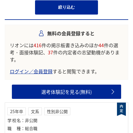
絞り込む
無料の会員登録すると
リオンには
416
件の掲示板書き込みのほか
44
件の選
考・面接体験記、
37
件の内定者の志望動機がありま
す。
ログイン／会員登録
すると閲覧できます。
選考体験記を見る(無料)
25年卒
文系
性別非公開
学校名
：
非公開
職種
：
総合職