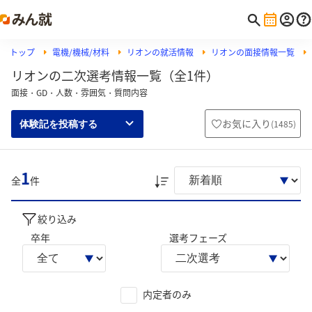
トップ
電機/機械/材料
リオンの就活情報
リオンの面接情報一覧
リオンの二次選考情報一覧（全1件）
面接・GD・人数・雰囲気・質問内容
お気に入り
(
1485
)
体験記を投稿する
1
全
件
絞り込み
卒年
選考フェーズ
内定者のみ