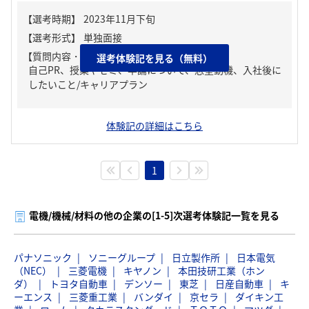
【質問内容・課題】
選考体験記を見る（無料）
自己PR、授業やゼミ、卒論について、志望動機、入社後に
したいこと/キャリアプラン
体験記の詳細はこちら
1
電機/機械/材料の他の企業の[1-5]次選考体験記一覧を見る
パナソニック
ソニーグループ
日立製作所
日本電気
（NEC）
三菱電機
キヤノン
本田技研工業（ホン
ダ）
トヨタ自動車
デンソー
東芝
日産自動車
キ
ーエンス
三菱重工業
バンダイ
京セラ
ダイキン工