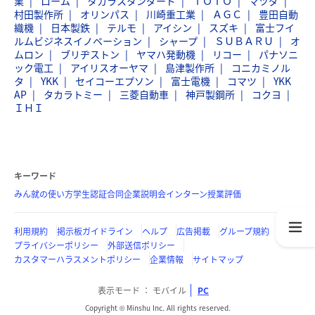
業
ローム
タカラスタンダード
ＴＯＴＯ
マツダ
村田製作所
オリンパス
川崎重工業
ＡＧＣ
豊田自動
織機
日本製鉄
テルモ
アイシン
スズキ
富士フイ
ルムビジネスイノベーション
シャープ
ＳＵＢＡＲＵ
オ
ムロン
ブリヂストン
ヤマハ発動機
リコー
パナソニ
ック電工
アイリスオーヤマ
島津製作所
コニカミノル
タ
YKK
セイコーエプソン
富士電機
コマツ
YKK
AP
タカラトミー
三菱自動車
神戸製鋼所
コクヨ
ＩＨＩ
キーワード
みん就の使い方
学生認証
合同企業説明会
インターン
授業評価
利用規約
掲示板ガイドライン
ヘルプ
広告掲載
グループ規約
プライバシーポリシー
外部送信ポリシー
カスタマーハラスメントポリシー
企業情報
サイトマップ
表示モード
モバイル
PC
Copyright © Minshu Inc. All rights reserved.