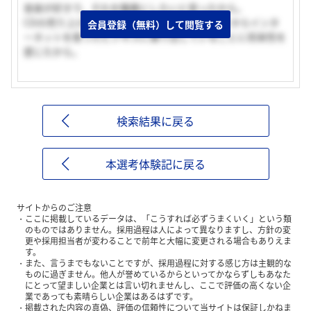
音楽が好きで、それを職業にしたいと思ったから。
CDの売り上げ低下が問題となっているが、早くからインタ
会員登録（無料）して閲覧する
ーネットを使ったビジネスに乗り出していることに将来性を
感じたから。
検索結果に戻る
本選考体験記に戻る
サイトからのご注意
ここに掲載しているデータは、「こうすれば必ずうまくいく」という類
のものではありません。採用過程は人によって異なりますし、方針の変
更や採用担当者が変わることで前年と大幅に変更される場合もありえま
す。
また、言うまでもないことですが、採用過程に対する感じ方は主観的な
ものに過ぎません。他人が誉めているからといってかならずしもあなた
にとって望ましい企業とは言い切れませんし、ここで評価の高くない企
業であっても素晴らしい企業はあるはずです。
掲載された内容の真偽、評価の信頼性について当サイトは保証しかねま