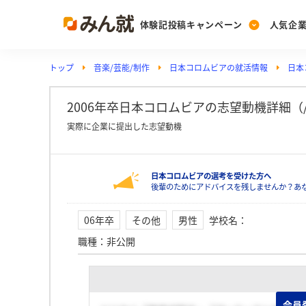
体験記投稿キャンペーン
人気企
トップ
音楽/芸能/制作
日本コロムビアの就活情報
日本
Post
Ranking
PickUp
投稿する
ランキングを見る
注目の企業特集
2006年卒日本コロムビアの志望動機詳細（
実際に企業に提出した志望動機
Vote
日本コロムビアの選考を受けた方へ
投票する
後輩のためにアドバイスを残しませんか？あ
動画で知ろう！業界・
06年卒
その他
男性
学校名
：
職種
：
非公開
会員