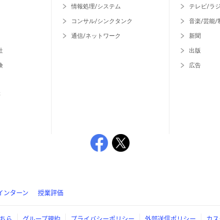
情報処理/システム
テレビ/ラ
コンサル/シンクタンク
音楽/芸能/
通信/ネットワーク
新聞
社
出版
険
広告
等
インターン
授業評価
ちら
グループ規約
プライバシーポリシー
外部送信ポリシー
カス