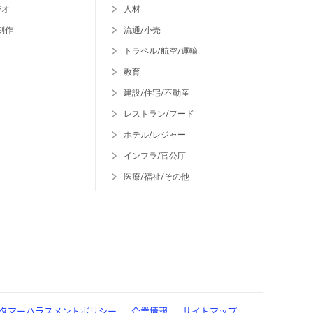
ジオ
人材
制作
流通/小売
トラベル/航空/運輸
教育
建設/住宅/不動産
レストラン/フード
ホテル/レジャー
インフラ/官公庁
医療/福祉/その他
タマーハラスメントポリシー
企業情報
サイトマップ