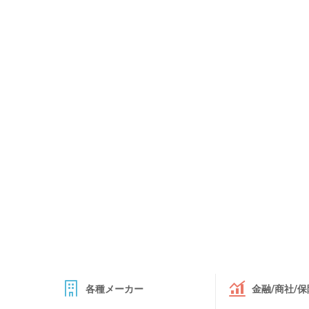
各種メーカー
金融/商社/保