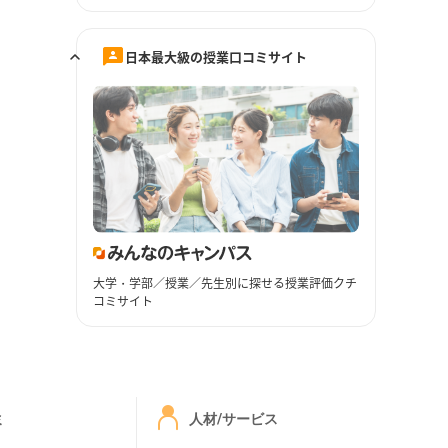
日本最大級の授業口コミサイト
大学・学部／授業／先生別に探せる授業評価クチ
コミサイト
ミ
人材/サービス