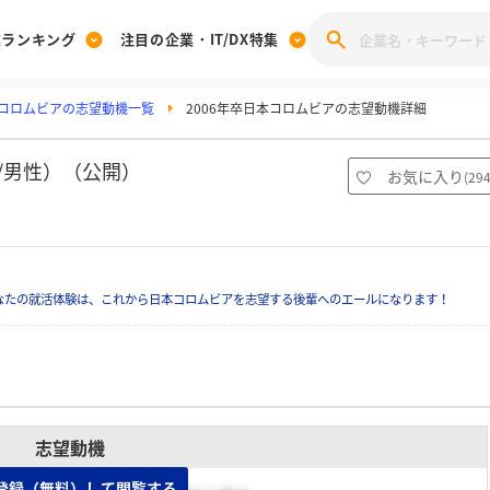
業ランキング
注目の企業・IT/DX特集
コロムビアの志望動機一覧
2006年卒日本コロムビアの志望動機詳細
注目の企業特集
みんなのIT業界新卒就職人気企業ランキング
みんな
[27卒] 本選考体験記投稿キャンペーン
28卒 注目企業特集
27卒 注目企業特集
みんなのDX企業就職ブランド調査
/男性）（公開）
お気に入り
(
29
注目のIT・DX企業特集
28卒 IT・DX企業特集
27卒 IT・DX企業特集
28卒
みんなのIT業界新卒就職人気企業ランキング
みんな
なたの就活体験は、これから日本コロムビアを志望する後輩へのエールになります！
企業研究
志望動機
登録（無料）して閲覧する