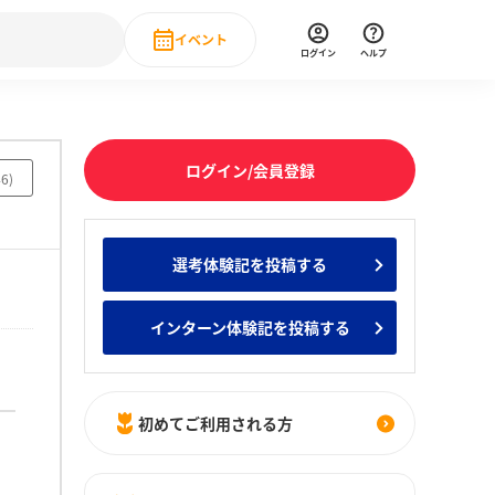
イベント
ログイン
ヘルプ
Event
の新卒就職人気企業ランキング
みんなのインターン人気企業ランキン
直近のイベント一覧
ログイン/会員登録
46
)
もっと見る
 IT・DX現場社員インタビュー
選考体験記を投稿する
の新卒就職人気企業ランキング
みんなのインターン人気企業ランキン
インターン体験記を投稿する
初めてご利用される方