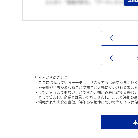
とにかく「音楽が好き」「アーティストが好き
サイトからのご注意
ここに掲載しているデータは、「こうすれば必ずうまくいく
や採用担当者が変わることで前年と大幅に変更される場合も
また、言うまでもないことですが、採用過程に対する感じ方
とって望ましい企業とは言い切れませんし、ここで評価の高
掲載された内容の真偽、評価の信頼性について当サイトは保
本