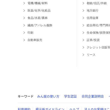
電機/機械/材料
都銀/信託/外銀
医薬/化学/化粧品
地方銀行
食品/水産/農林
信用金庫
繊維/アパレル服飾
総合商社/専門商
印刷
生命保険/損害保
自動車販売
証券/投資
クレジット信販
リース
キーワード
みん就の使い方
学生認証
合同企業説明会
利用規約
掲示板ガイドライン
ヘルプ
法人のお客様はこ