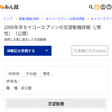
トップ
電機/機械/材料
セイコーエプソンの就活情報
セイコーエプソ
2006年卒セイコーエプソンの志望動機詳細（/男
性）（公開）
実際に企業に提出した志望動機
お気に入り
(
16253
)
体験記を投稿する
06年卒
その他
男性
学校名
：
職種
：
非公開
志望動機