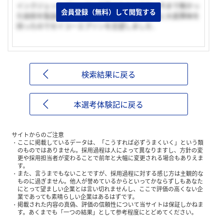
インクジェットプリンタに代表されるような，今まで無かっ
会員登録（無料）して閲覧する
た技術を製品化する技術力と創造力のある社風に大変興味を
持ったのでセイコーエプソンを志望しました．
検索結果に戻る
本選考体験記に戻る
サイトからのご注意
ここに掲載しているデータは、「こうすれば必ずうまくいく」という類
のものではありません。採用過程は人によって異なりますし、方針の変
更や採用担当者が変わることで前年と大幅に変更される場合もありえま
す。
また、言うまでもないことですが、採用過程に対する感じ方は主観的な
ものに過ぎません。他人が誉めているからといってかならずしもあなた
にとって望ましい企業とは言い切れませんし、ここで評価の高くない企
業であっても素晴らしい企業はあるはずです。
掲載された内容の真偽、評価の信頼性について当サイトは保証しかねま
す。あくまでも「一つの結果」として参考程度にとどめてください。