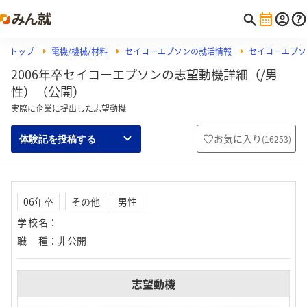
トップ
電機/機械/材料
セイコーエプソンの就活情報
セイコーエプソ
2006年卒セイコーエプソンの志望動機詳細（/男
性）（公開）
実際に企業に提出した志望動機
お気に入り
(
16253
)
体験記を投稿する
06年卒
その他
男性
学校名
：
職種
：
非公開
志望動機