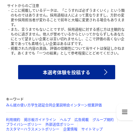
サイトからのご注意
ここに掲載しているデータは、「こうすれば必ずうまくいく」という類
のものではありません。採用過程は人によって異なりますし、方針の変
更や採用担当者が変わることで前年と大幅に変更される場合もありえま
す。
また、言うまでもないことですが、採用過程に対する感じ方は主観的な
ものに過ぎません。他人が誉めているからといってかならずしもあなた
にとって望ましい企業とは言い切れませんし、ここで評価の高くない企
業であっても素晴らしい企業はあるはずです。
掲載された内容の真偽、評価の信頼性について当サイトは保証しかねま
す。あくまでも「一つの結果」として参考程度にとどめてください。
本選考体験を投稿する
キーワード
みん就の使い方
学生認証
合同企業説明会
インターン
授業評価
利用規約
掲示板ガイドライン
ヘルプ
広告掲載
グループ規約
プライバシーポリシー
外部送信ポリシー
カスタマーハラスメントポリシー
企業情報
サイトマップ