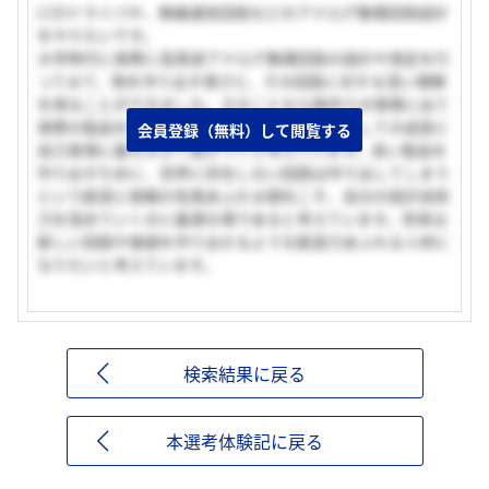
LCDドライバや、無線通信回路などのアナログ集積回路設計
をやりたいです。
大学時代に実際に高周波アナログ集積回路の設計や測定を行
ってみて、物を作り出す喜びと、その回路に対する深い理解
を得ることができました。そのことから物作りの現場に出て
実際の製品を作り出していくことが、技術者としての成長と
会員登録（無料）して閲覧する
自己実現に最も大きく結びつくと考えています。良い製品を
作り出すために、世界に存在しない回路は作り出してしまう
という創造と挑戦の気風あふれる御社こそ、自分の設計技術
力を高めていくのに最適な場であると考えています。将来は
新しい回路や価値を作り出せるような創造力あふれる人材に
なりたいと考えています。
検索結果に戻る
本選考体験記に戻る