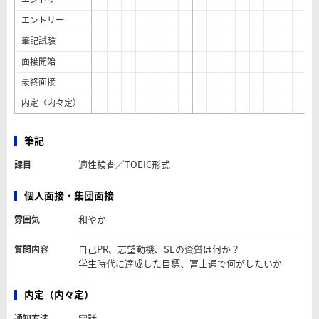
エントリー
筆記試験
面接開始
最終面接
内定（内々定）
筆記
適性検査／TOEIC形式
課目
個人面接・集団面接
和やか
雰囲気
自己PR、志望動機、SEの資質は何か？
質問内容
学生時代に達成した目標、富士通で何がしたいか
内定（内々定）
電話
通知方法