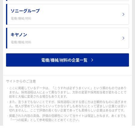
ソニーグループ
電機/機械/材料
キヤノン
電機/機械/材料
電機/機械/材料の企業一覧
サイトからのご注意
ここに掲載しているデータは、「こうすれば必ずうまくいく」という類のものではあり
ません。採用過程は人によって異なりますし、方針の変更や採用担当者が変わることで
前年と大幅に変更される場合もありえます。
また、言うまでもないことですが、採用過程に対する感じ方は主観的なものに過ぎませ
ん。他人が誉めているからといってかならずしもあなたにとって望ましい企業とは言い
切れませんし、ここで評価の高くない企業であっても素晴らしい企業はあるはずです。
掲載された内容の真偽、評価の信頼性について当サイトは保証しかねます。あくまでも
「一つの結果」として参考程度にとどめてください。