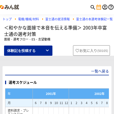
トップ
電機/機械/材料
富士通の就活情報
富士通の本選考体験記一覧
＜和やかな面接で本音を伝える準備＞ 2003年卒富
士通の選考対策
面接・選考フロー・ES・志望動機
お気に入り
(
50105
)
体験記を投稿する
一覧へ戻る
選考スケジュール
年
2001年
2002年
月
6
7
8
9
10
11
12
1
2
3
4
5
6
7
8
9
資料請求・プレ
エントリー