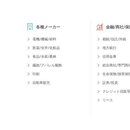
各種メーカー
金融/商社/保
電機/機械/材料
都銀/信託/外銀
医薬/化学/化粧品
地方銀行
食品/水産/農林
信用金庫
繊維/アパレル服飾
総合商社/専門商
印刷
生命保険/損害保
自動車販売
証券/投資
クレジット信販
リース