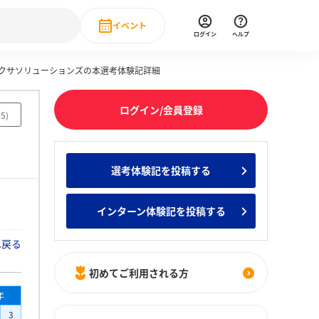
イベント
ログイン
ヘルプ
Cネクサソリューションズの本選考体験記詳細
Event
の新卒就職人気企業ランキング
みんなのインターン人気企業ランキン
直近のイベント一覧
ログイン/会員登録
15
)
もっと見る
 IT・DX現場社員インタビュー
選考体験記を投稿する
の新卒就職人気企業ランキング
みんなのインターン人気企業ランキン
インターン体験記を投稿する
へ戻る
初めてご利用される方
年
3