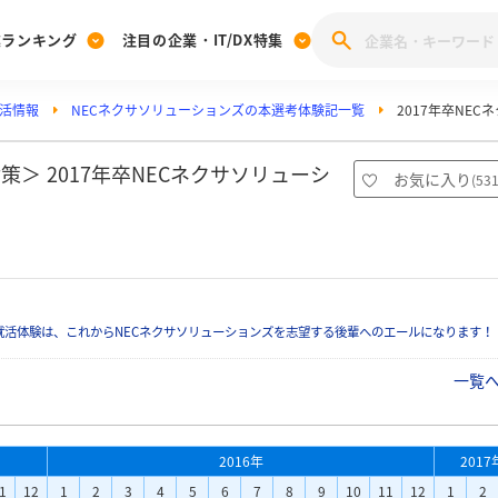
業ランキング
注目の企業・IT/DX特集
就活情報
NECネクサソリューションズの本選考体験記一覧
2017年卒NE
注目の企業特集
みんなのIT業界新卒就職人気企業ランキング
みんな
[27卒] 本選考体験記投稿キャンペーン
28卒 注目企業特集
27卒 注目企業特集
みんなのDX企業就職ブランド調査
＞ 2017年卒NECネクサソリューシ
お気に入り
(
53
注目のIT・DX企業特集
28卒 IT・DX企業特集
27卒 IT・DX企業特集
28卒
みんなのIT業界新卒就職人気企業ランキング
みんな
企業研究
活体験は、これからNECネクサソリューションズを志望する後輩へのエールになります！
一覧
2016年
2017
1
12
1
2
3
4
5
6
7
8
9
10
11
12
1
2