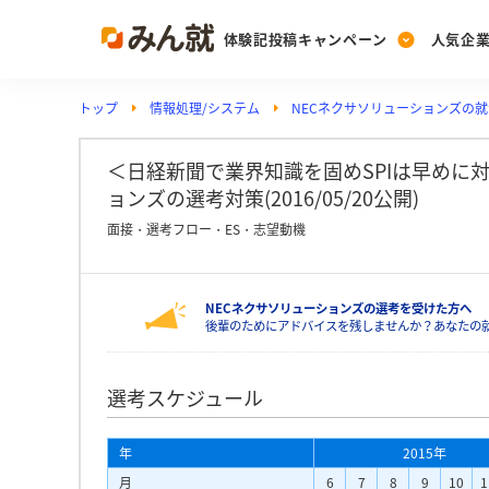
体験記投稿キャンペーン
人気企
トップ
情報処理/システム
NECネクサソリューションズの
Post
Ranking
PickUp
投稿する
ランキングを見る
注目の企業特集
＜日経新聞で業界知識を固めSPIは早めに対策
ョンズの選考対策(2016/05/20公開)
面接・選考フロー・ES・志望動機
Vote
投票する
NECネクサソリューションズの選考を受けた方へ
動画で知ろう！業界・
後輩のためにアドバイスを残しませんか？あなたの就
選考スケジュール
年
2015年
月
6
7
8
9
10
1