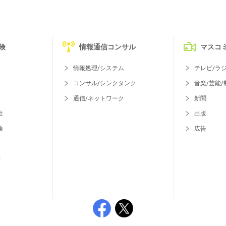
険
情報通信コンサル
マスコ
情報処理/システム
テレビ/ラ
コンサル/シンクタンク
音楽/芸能/
通信/ネットワーク
新聞
社
出版
険
広告
等