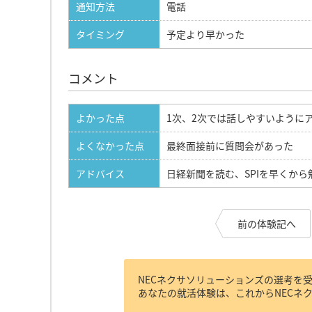
通知方法
電話
タイミング
予定より早かった
コメント
よかった点
1次、2次では話しやすいように
よくなかった点
最終面接前に質問会があった
アドバイス
日経新聞を読む、SPIを早くから
前の体験記へ
NECネクサソリューションズの選考を
あなたの就活体験は、これからNECネ