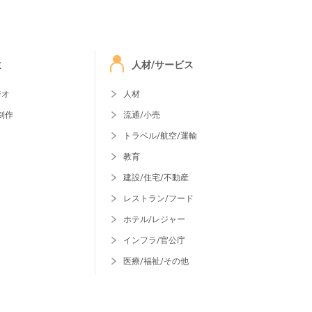
ミ
人材/サービス
ジオ
人材
制作
流通/小売
トラベル/航空/運輸
教育
建設/住宅/不動産
レストラン/フード
ホテル/レジャー
インフラ/官公庁
医療/福祉/その他