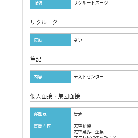
服装
リクルートスーツ
リクルーター
接触
ない
筆記
内容
テストセンター
個人面接・集団面接
雰囲気
普通
質問内容
志望動機
志望業界、企業
学生時代頑張ったこと