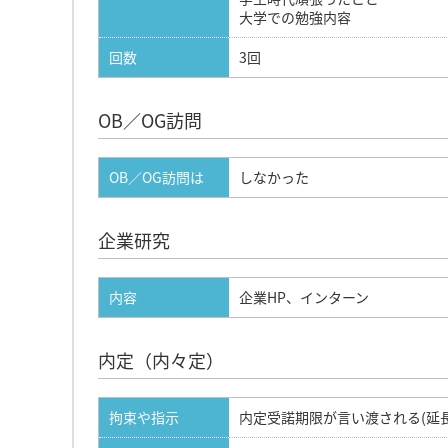
大学での勉強内容
回数
3回
OB／OG訪問
OB／OG訪問は
しなかった
企業研究
内容
企業HP、インターン
内定（内々定）
拘束や指示
内定受諾期限が言い渡される(延長