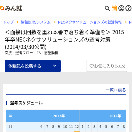
トップ
情報処理/システム
NECネクサソリューションズの就活情報
＜面接は回数を重ね本番で落ち着く準備を＞ 2015
年卒NECネクサソリューションズの選考対策
(2014/03/30公開)
面接・選考フロー・ES・志望動機
お気に入り
(
5315
)
体験記を投稿する
一覧へ戻る
選考スケジュール
年
2013年
2014年
月
6
7
8
9
10
11
12
1
2
3
4
5
6
7
8
9