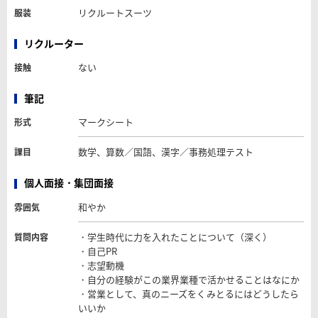
リクルートスーツ
服装
リクルーター
ない
接触
筆記
マークシート
形式
数学、算数／国語、漢字／事務処理テスト
課目
個人面接・集団面接
和やか
雰囲気
・学生時代に力を入れたことについて（深く）
質問内容
・自己PR
・志望動機
・自分の経験がこの業界業種で活かせることはなにか
・営業として、真のニーズをくみとるにはどうしたら
いいか