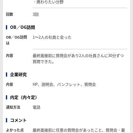
・携わりたい分野
3回
回数
OB／OG訪問
1〜2人の社員と会った
OB／OG訪問
は
最終面接前に質問会があり2人の社員さんに30分ずつ
内容
質問できた。
企業研究
HP、説明会、パンフレット、質問会
内容
内定（内々定）
電話
通知方法
コメント
最終面接前に任意の質問会があったこと、質問会・最
よかった点