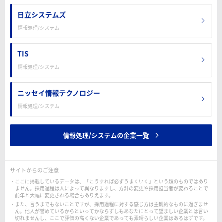
日立システムズ
情報処理/システム
TIS
情報処理/システム
ニッセイ情報テクノロジー
情報処理/システム
情報処理/システムの企業一覧
サイトからのご注意
ここに掲載しているデータは、「こうすれば必ずうまくいく」という類のものではあり
ません。採用過程は人によって異なりますし、方針の変更や採用担当者が変わることで
前年と大幅に変更される場合もありえます。
また、言うまでもないことですが、採用過程に対する感じ方は主観的なものに過ぎませ
ん。他人が誉めているからといってかならずしもあなたにとって望ましい企業とは言い
切れませんし、ここで評価の高くない企業であっても素晴らしい企業はあるはずです。