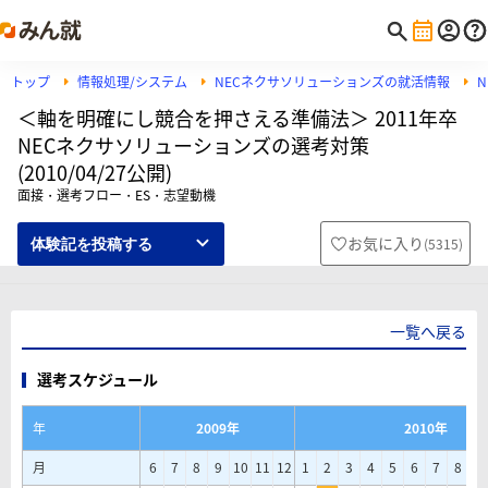
トップ
情報処理/システム
NECネクサソリューションズの就活情報
＜軸を明確にし競合を押さえる準備法＞ 2011年卒
NECネクサソリューションズの選考対策
(2010/04/27公開)
面接・選考フロー・ES・志望動機
お気に入り
(
5315
)
体験記を投稿する
一覧へ戻る
選考スケジュール
年
2009年
2010年
月
6
7
8
9
10
11
12
1
2
3
4
5
6
7
8
9