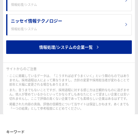
情報処理/システム
ニッセイ情報テクノロジー
情報処理/システム
情報処理/システムの企業一覧
サイトからのご注意
ここに掲載しているデータは、「こうすれば必ずうまくいく」という類のものではあり
ません。採用過程は人によって異なりますし、方針の変更や採用担当者が変わることで
前年と大幅に変更される場合もありえます。
また、言うまでもないことですが、採用過程に対する感じ方は主観的なものに過ぎませ
ん。他人が誉めているからといってかならずしもあなたにとって望ましい企業とは言い
切れませんし、ここで評価の高くない企業であっても素晴らしい企業はあるはずです。
掲載された内容の真偽、評価の信頼性について当サイトは保証しかねます。あくまでも
「一つの結果」として参考程度にとどめてください。
キーワード