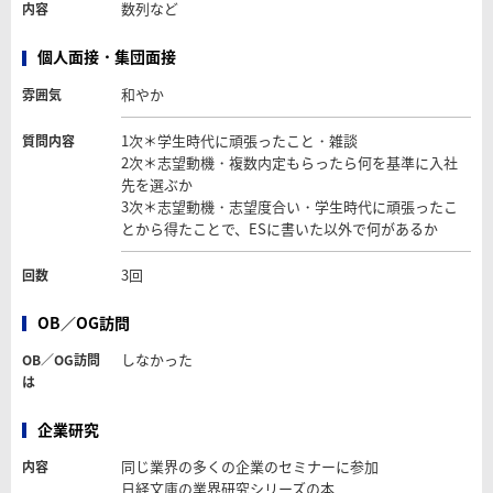
数列など
内容
個人面接・集団面接
和やか
雰囲気
1次＊学生時代に頑張ったこと・雑談
質問内容
2次＊志望動機・複数内定もらったら何を基準に入社
先を選ぶか
3次＊志望動機・志望度合い・学生時代に頑張ったこ
とから得たことで、ESに書いた以外で何があるか
3回
回数
OB／OG訪問
しなかった
OB／OG訪問
は
企業研究
同じ業界の多くの企業のセミナーに参加
内容
日経文庫の業界研究シリーズの本