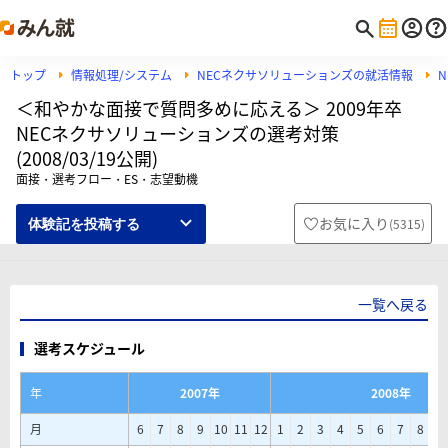
トップ
情報処理/システム
NECネクサソリューションズの就活情報
＜和やかな面接で質問多めに応える＞ 2009年卒
NECネクサソリューションズの選考対策
(2008/03/19公開)
面接・選考フロー・ES・志望動機
お気に入り
(
5315
)
体験記を投稿する
一覧へ戻る
選考スケジュール
年
2007年
2008年
月
6
7
8
9
10
11
12
1
2
3
4
5
6
7
8
9