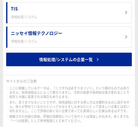
TIS
情報処理/システム
ニッセイ情報テクノロジー
情報処理/システム
情報処理/システムの企業一覧
サイトからのご注意
ここに掲載しているデータは、「こうすれば必ずうまくいく」という類のものではあり
ません。採用過程は人によって異なりますし、方針の変更や採用担当者が変わることで
前年と大幅に変更される場合もありえます。
また、言うまでもないことですが、採用過程に対する感じ方は主観的なものに過ぎませ
ん。他人が誉めているからといってかならずしもあなたにとって望ましい企業とは言い
切れませんし、ここで評価の高くない企業であっても素晴らしい企業はあるはずです。
掲載された内容の真偽、評価の信頼性について当サイトは保証しかねます。あくまでも
「一つの結果」として参考程度にとどめてください。