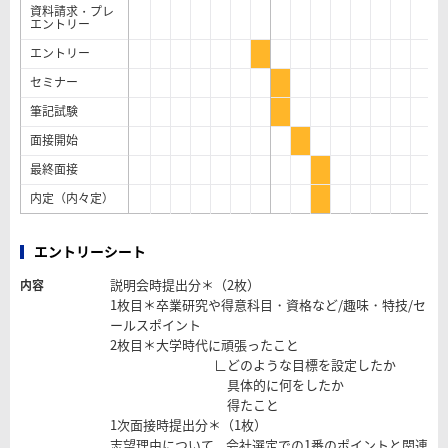
資料請求・プレ
エントリー
エントリー
セミナー
筆記試験
面接開始
最終面接
内定（内々定）
エントリーシート
説明会時提出分＊（2枚）
内容
1枚目＊卒業研究や得意科目・資格など/趣味・特技/セ
ールスポイント
2枚目＊大学時代に頑張ったこと
∟どのような目標を設定したか
具体的に何をしたか
得たこと
1次面接時提出分＊（1枚）
志望理由について、会社選定での1番のポイントと関連