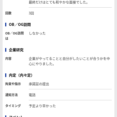
最終だけはとても和やかな面接でした。
3回
回数
OB／OG訪問
しなかった
OB／OG訪問
は
企業研究
企業がやってることと自分がしたいことが合うかを中
内容
心にやりました。
内定（内々定）
承諾証の提出
拘束や指示
電話
通知方法
予定より早かった
タイミング
コメント