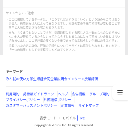
サイトからのご注意
ここに掲載しているデータは、「こうすれば必ずうまくいく」という類のものではあり
ません。採用過程は人によって異なりますし、方針の変更や採用担当者が変わることで
前年と大幅に変更される場合もありえます。
また、言うまでもないことですが、採用過程に対する感じ方は主観的なものに過ぎませ
ん。他人が誉めているからといってかならずしもあなたにとって望ましい企業とは言い
切れませんし、ここで評価の高くない企業であっても素晴らしい企業はあるはずです。
掲載された内容の真偽、評価の信頼性について当サイトは保証しかねます。あくまでも
「一つの結果」として参考程度にとどめてください。
キーワード
みん就の使い方
学生認証
合同企業説明会
インターン
授業評価
利用規約
掲示板ガイドライン
ヘルプ
広告掲載
グループ規約
プライバシーポリシー
外部送信ポリシー
カスタマーハラスメントポリシー
企業情報
サイトマップ
表示モード
モバイル
PC
Copyright © Minshu Inc. All rights reserved.