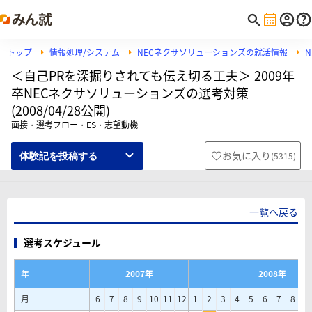
トップ
情報処理/システム
NECネクサソリューションズの就活情報
＜自己PRを深掘りされても伝え切る工夫＞ 2009年
卒NECネクサソリューションズの選考対策
(2008/04/28公開)
面接・選考フロー・ES・志望動機
お気に入り
(
5315
)
体験記を投稿する
一覧へ戻る
選考スケジュール
年
2007年
2008年
月
6
7
8
9
10
11
12
1
2
3
4
5
6
7
8
9