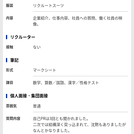
リクルートスーツ
服装
企業紹介、仕事内容、社員への質問、働く社員の映
内容
像。
リクルーター
ない
接触
筆記
マークシート
形式
数学、算数／国語、漢字／性格テスト
課目
個人面接・集団面接
普通
雰囲気
自己PRは3回とも聞かれました。
質問内容
二次では結構深く突っ込まれて、沈黙もありましたが
なんとかなりました。