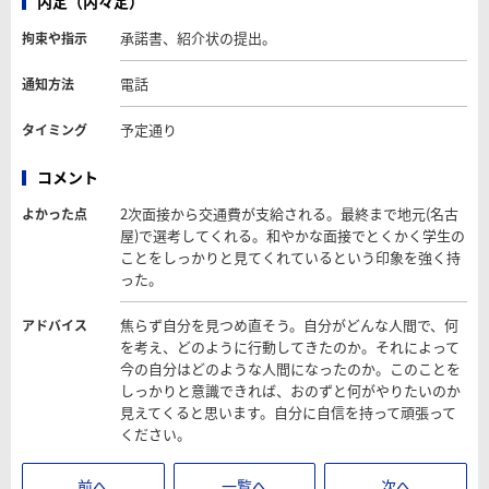
内定（内々定）
承諾書、紹介状の提出。
拘束や指示
電話
通知方法
予定通り
タイミング
コメント
2次面接から交通費が支給される。最終まで地元(名古
よかった点
屋)で選考してくれる。和やかな面接でとくかく学生の
ことをしっかりと見てくれているという印象を強く持
った。
焦らず自分を見つめ直そう。自分がどんな人間で、何
アドバイス
を考え、どのように行動してきたのか。それによって
今の自分はどのような人間になったのか。このことを
しっかりと意識できれば、おのずと何がやりたいのか
見えてくると思います。自分に自信を持って頑張って
ください。
前へ
一覧へ
次へ