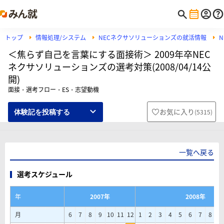
トップ
情報処理/システム
NECネクサソリューションズの就活情報
＜焦らず自己を言葉にする面接術＞ 2009年卒NEC
ネクサソリューションズの選考対策(2008/04/14公
開)
面接・選考フロー・ES・志望動機
お気に入り
(
5315
)
体験記を投稿する
一覧へ戻る
選考スケジュール
年
2007年
2008年
月
6
7
8
9
10
11
12
1
2
3
4
5
6
7
8
9