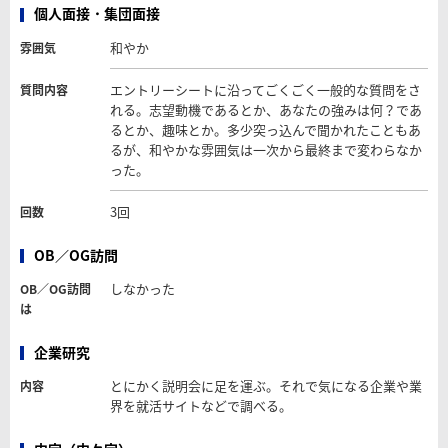
個人面接・集団面接
和やか
雰囲気
エントリーシートに沿ってごくごく一般的な質問をさ
質問内容
れる。志望動機であるとか、あなたの強みは何？であ
るとか、趣味とか。多少突っ込んで聞かれたこともあ
るが、和やかな雰囲気は一次から最終まで変わらなか
った。
3回
回数
OB／OG訪問
しなかった
OB／OG訪問
は
企業研究
とにかく説明会に足を運ぶ。それで気になる企業や業
内容
界を就活サイトなどで調べる。