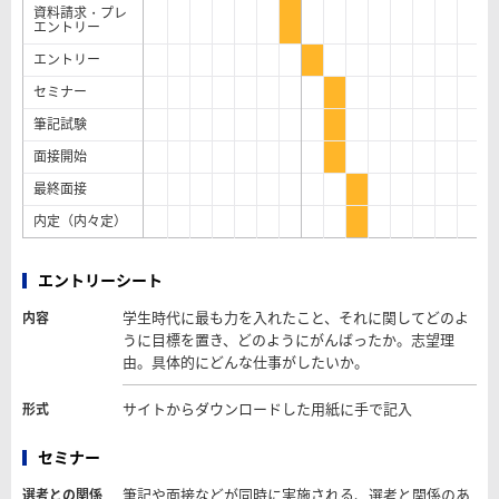
資料請求・プレ
エントリー
エントリー
セミナー
筆記試験
面接開始
最終面接
内定（内々定）
エントリーシート
学生時代に最も力を入れたこと、それに関してどのよ
内容
うに目標を置き、どのようにがんばったか。志望理
由。具体的にどんな仕事がしたいか。
サイトからダウンロードした用紙に手で記入
形式
セミナー
筆記や面接などが同時に実施される、選考と関係のあ
選考との関係