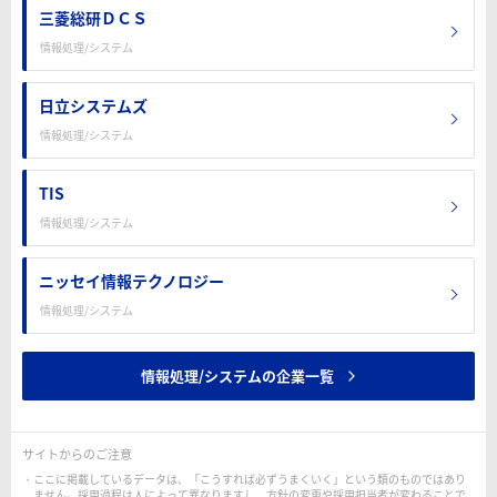
三菱総研ＤＣＳ
情報処理/システム
日立システムズ
情報処理/システム
TIS
情報処理/システム
ニッセイ情報テクノロジー
情報処理/システム
情報処理/システムの企業一覧
サイトからのご注意
ここに掲載しているデータは、「こうすれば必ずうまくいく」という類のものではあり
ません。採用過程は人によって異なりますし、方針の変更や採用担当者が変わることで